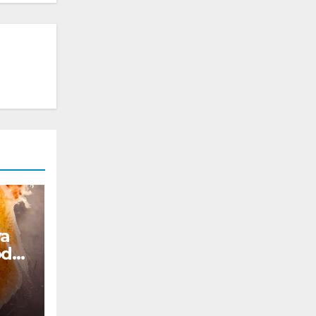
a
odo
ira