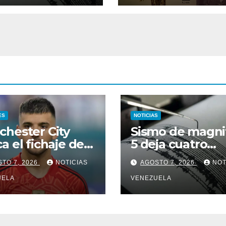
ES
NOTICIAS
hester City
Sismo de magni
a el fichaje de
5 deja cuatro
nimo Rulli
heridos en el ce
TO 7, 2026
NOTICIAS
AGOSTO 7, 2026
NOT
de Perú
UELA
VENEZUELA