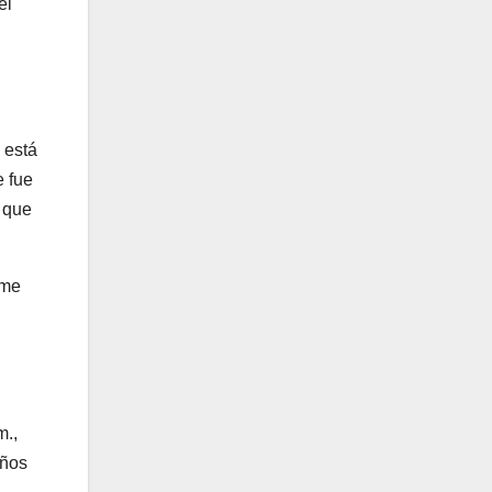
el
 está
e fue
 que
 me
m.,
años