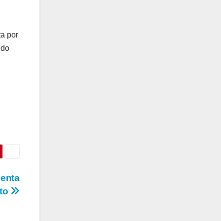
ta por
ndo
genta
eto