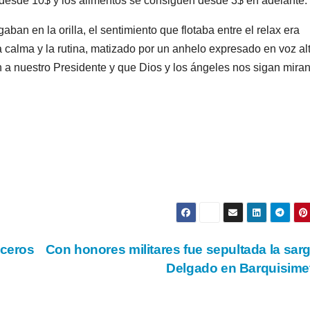
n desde 10$ y los alimentos se consiguen desde 3$ en adelante.
aban en la orilla, el sentimiento que flotaba entre el relax era
a calma y la rutina, matizado por un anhelo expresado en voz al
a nuestro Presidente y que Dios y los ángeles nos sigan mira
oceros
Con honores militares fue sepultada la sar
Delgado en Barquisim