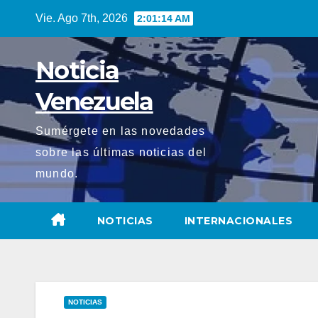
Saltar
Vie. Ago 7th, 2026
2:01:15 AM
al
contenido
Noticia
Venezuela
Sumérgete en las novedades
sobre las últimas noticias del
mundo.
NOTICIAS
INTERNACIONALES
NOTICIAS