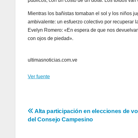
públicos, con un costo de un dólar. Los toldos va
Mientras los bañistas tomaban el sol y los niños jug
ambivalente: un esfuerzo colectivo por recuperar l
Evelyn Romero: «En espera de que nos devuelvan 
con ojos de piedad».
ultimasnoticias.com.ve
Ver fuente
Navegación
Alta participación en elecciones de v
del Consejo Campesino
de