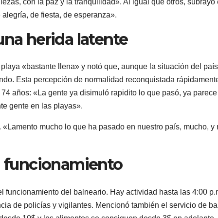
zas, con la paz y la tranquilidad». Al igual que otros, subrayó 
alegría, de fiesta, de esperanza».
una herida latente
 playa «bastante llena» y notó que, aunque la situación del país
tando. Esta percepción de normalidad reconquistada rápidament
74 años: «La gente ya disimuló rapidito lo que pasó, ya parece
te gente en las playas».
vo. «Lamento mucho lo que ha pasado en nuestro país, mucho, y
en funcionamiento
l funcionamiento del balneario. Hay actividad hasta las 4:00 p.
ncia de policías y vigilantes. Mencionó también el servicio de b