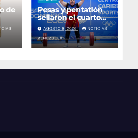
ro de
Pesas y pentatlón
sellaron el cuarto
puesto
ICIAS
AGOSTO 9, 2026
NOTICIAS
VENEZUELA