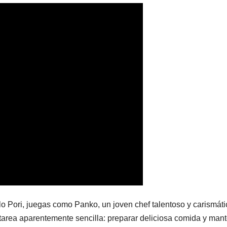
lo Pori, juegas como Panko, un joven chef talentoso y carismáti
 tarea aparentemente sencilla: preparar deliciosa comida y man