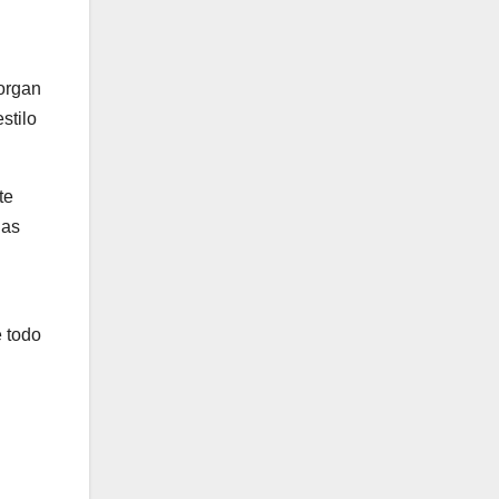
torgan
stilo
te
las
e todo