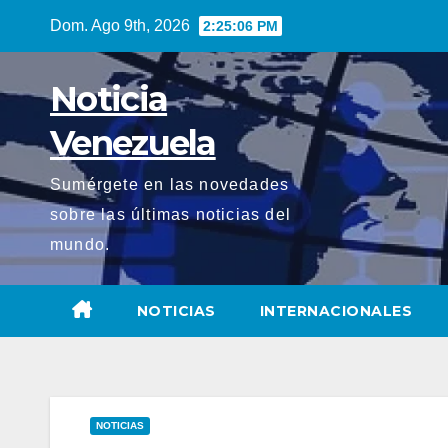
Saltar
Dom. Ago 9th, 2026
2:25:08 PM
al
contenido
Noticia
Venezuela
Sumérgete en las novedades
sobre las últimas noticias del
mundo.
NOTICIAS
INTERNACIONALES
NOTICIAS