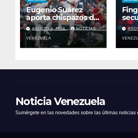
Eugenio Suárez
Fing
aporta chispazos de
secu
poder con los Rojos
hija
AGOSTO 9, 2026
NOTICIAS
AGOS
muer
VENEZUELA
poli
VENEZ
eng
Noticia Venezuela
Sumérgete en las novedades sobre las últimas noticias