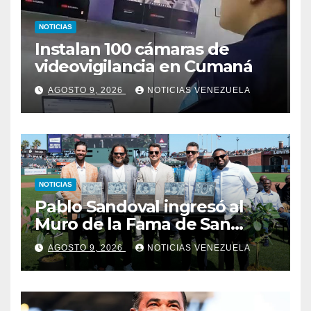
NOTICIAS
Instalan 100 cámaras de
videovigilancia en Cumaná
AGOSTO 9, 2026
NOTICIAS VENEZUELA
NOTICIAS
Pablo Sandoval ingresó al
Muro de la Fama de San
Francisco
AGOSTO 9, 2026
NOTICIAS VENEZUELA