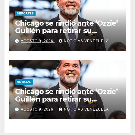
DEPORTES
Chicago se rindió ante ‘Ozzie’
Guillén para retirar su
número
AGOSTO 9, 2026
NOTICIAS VENEZUELA
NOTICIAS
Chicago se rindió ante ‘Ozzie’
Guillén para retirar su
número
AGOSTO 9, 2026
NOTICIAS VENEZUELA