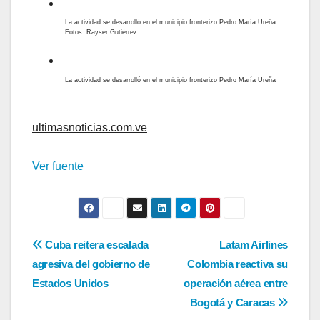
La actividad se desarrolló en el municipio fronterizo Pedro María Ureña.
Fotos: Rayser Gutiérrez
La actividad se desarrolló en el municipio fronterizo Pedro María Ureña
ultimasnoticias.com.ve
Ver fuente
Navegación
Cuba reitera escalada
Latam Airlines
agresiva del gobierno de
Colombia reactiva su
de
Estados Unidos
operación aérea entre
entradas
Bogotá y Caracas