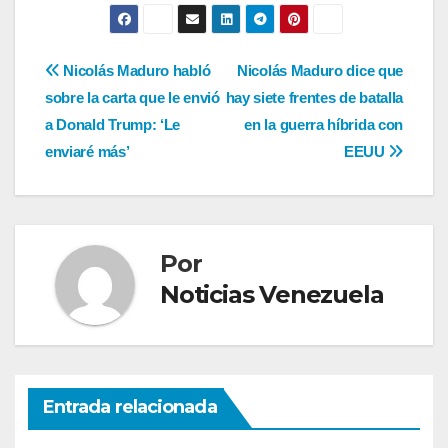
Navegación
Nicolás Maduro habló
Nicolás Maduro dice que
sobre la carta que le envió
hay siete frentes de batalla
de
a Donald Trump: ‘Le
en la guerra híbrida con
entradas
enviaré más’
EEUU
Por
Noticias Venezuela
Entrada relacionada