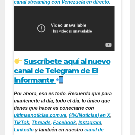
canal streaming con Venezuela en directo.
Suscríbete aquí al nuevo
canal de Telegram de El
Informante
Por ahora, eso es todo. Recuerda que para
mantenerte al día, todo el día, lo único que
tienes que hacer es conectarte con
ultimasnoticias.com.ve
,
(@UNoticias) en X
,
TikTok
,
Threads
,
Facebook
,
Instagram
,
LinkedIn
y también en nuestro
canal de