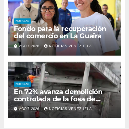
NOTICIAS
Fondo para la recuperación
del comercio en La Guaira
AGO 7, 2026
NOTICIAS VENEZUELA
NOTICIAS
En 72% avanza demolición
controlada de la fosa de
ascensores en la Torre de
AGO 7, 2026
NOTICIAS VENEZUELA
David