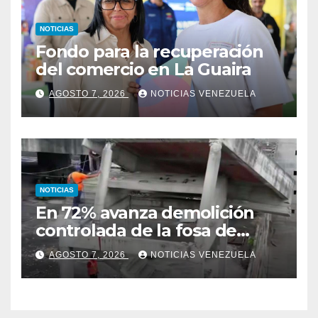
NOTICIAS
Fondo para la recuperación
del comercio en La Guaira
AGOSTO 7, 2026
NOTICIAS VENEZUELA
NOTICIAS
En 72% avanza demolición
controlada de la fosa de
ascensores en la Torre de
AGOSTO 7, 2026
NOTICIAS VENEZUELA
David