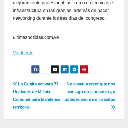
mejoramiento profesional, así como en técnicas e
infraestructura en las granjas, además de hacer
networking durante los tres días del congreso.
ultimasnoticias.com.ve
Ver fuente
Navegación
La Guaira activará 73
No vayan a creer que nos
Unidades de Milicia
van agredir a nosotros, y
de
Comunal para la defensa
ustedes van a salir sanitos
entradas
territorial