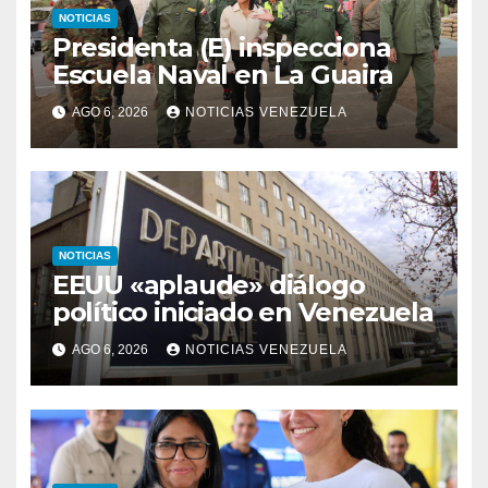
NOTICIAS
Presidenta (E) inspecciona
Escuela Naval en La Guaira
AGO 6, 2026
NOTICIAS VENEZUELA
NOTICIAS
EEUU «aplaude» diálogo
político iniciado en Venezuela
AGO 6, 2026
NOTICIAS VENEZUELA