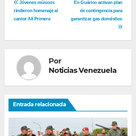
Navegación
Jóvenes músicos
En Guárico activan plan
rindieron homenaje al
de contingencia para
de
cantor Alí Primera
garantizar gas doméstico
entradas
Por
Noticias Venezuela
Entrada relacionada