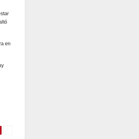
estar
altó
ra en
uy