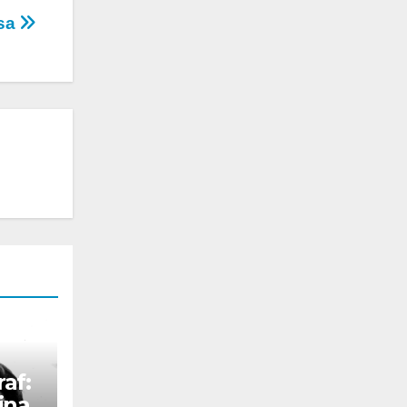
usa
af:
ina