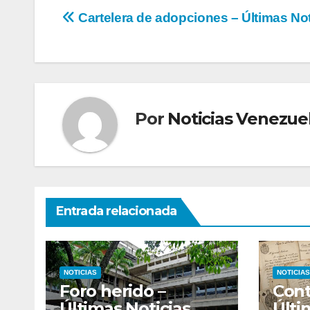
Navegación
Cartelera de adopciones – Últimas Not
de
entradas
Por
Noticias Venezue
Entrada relacionada
NOTICIAS
NOTICIAS
Foro herido –
Cont
Últimas Noticias
Últi