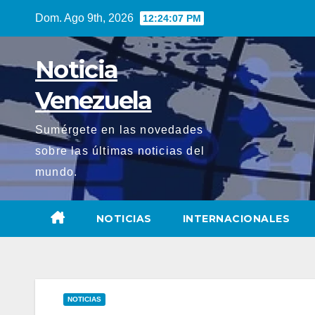
Saltar
Dom. Ago 9th, 2026
12:24:08 PM
al
contenido
Noticia
Venezuela
Sumérgete en las novedades
sobre las últimas noticias del
mundo.
NOTICIAS
INTERNACIONALES
NOTICIAS