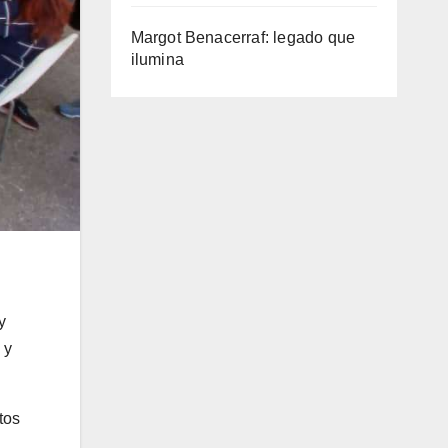
Margot Benacerraf: legado que
ilumina
y
 y
tos