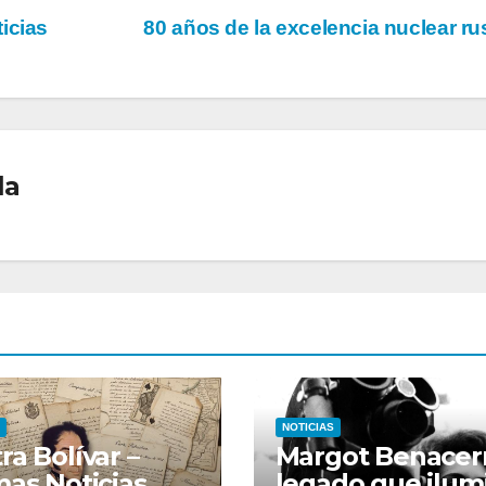
icias
80 años de la excelencia nuclear r
la
NOTICIAS
ra Bolívar –
Margot Benacerr
mas Noticias
legado que ilum