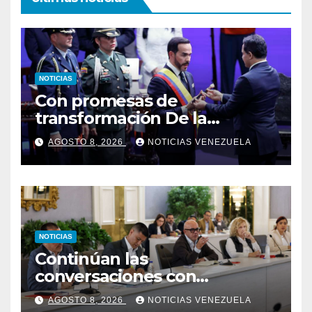
NOTICIAS
Con promesas de
transformación De la
Espriella jura como
AGOSTO 8, 2026
NOTICIAS VENEZUELA
presidente de Colombia
NOTICIAS
Continúan las
conversaciones con
delegación de la Asamblea
AGOSTO 8, 2026
NOTICIAS VENEZUELA
Nacional de 2015