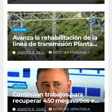
NOTICIAS
Avanza la rehabilitación de la
línea de transmisión Planta
Centro – Yaracuy
AGOSTO 8, 2026
NOTICIAS VENEZUELA
NOTICIAS
Continúan trabajos para
recuperar 450 megavatios en
Termocarabobo tras sismos
AGOSTO 8, 2026
NOTICIAS VENEZUELA