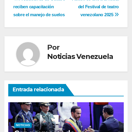
Navegación
reciben capacitación
del Festival de teatro
de
sobre el manejo de suelos
venezolano 2025
entradas
Por
Noticias Venezuela
Entrada relacionada
NOTICIAS