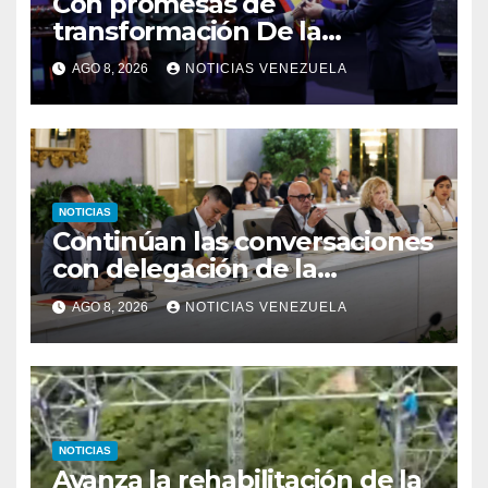
Con promesas de
transformación De la
Espriella jura como
AGO 8, 2026
NOTICIAS VENEZUELA
presidente de Colombia
NOTICIAS
Continúan las conversaciones
con delegación de la
Asamblea Nacional de 2015
AGO 8, 2026
NOTICIAS VENEZUELA
NOTICIAS
Avanza la rehabilitación de la