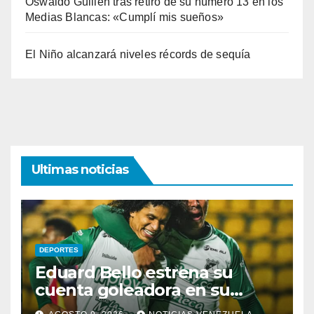
Oswaldo Guillén tras retiro de su número 13 en los
Medias Blancas: «Cumplí mis sueños»
El Niño alcanzará niveles récords de sequía
Ultimas noticias
DEPORTES
Eduard Bello estrena su
cuenta goleadora en su
debut con Deportivo Cali