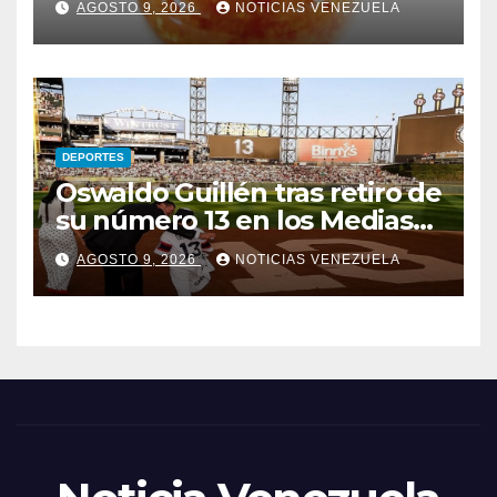
AGOSTO 9, 2026
NOTICIAS VENEZUELA
DEPORTES
Oswaldo Guillén tras retiro de
su número 13 en los Medias
Blancas: «Cumplí mis
AGOSTO 9, 2026
NOTICIAS VENEZUELA
sueños»