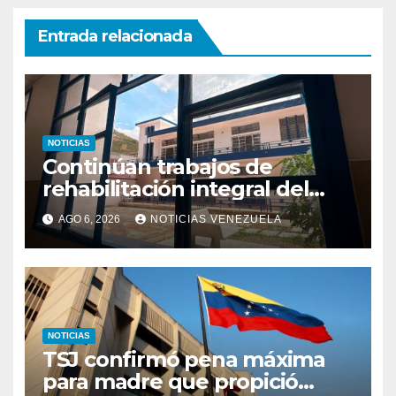
Entrada relacionada
NOTICIAS
Continúan trabajos de
rehabilitación integral del
Hospital El Algodonal en
AGO 6, 2026
NOTICIAS VENEZUELA
Caracas
NOTICIAS
TSJ confirmó pena máxima
para madre que propició