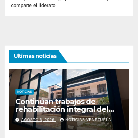
comparte el liderato
Ultimas noticias
NOTICIAS
Continúan trabajos de
rehabilitación integral del
Hospital El Algodonal en
AGOSTO 6, 2026
NOTICIAS VENEZUELA
Caracas