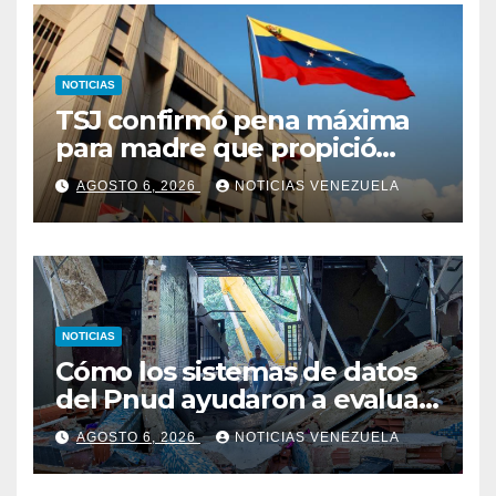
NOTICIAS
TSJ confirmó pena máxima
para madre que propició
abuso y asesinato de su hijo
AGOSTO 6, 2026
NOTICIAS VENEZUELA
NOTICIAS
Cómo los sistemas de datos
del Pnud ayudaron a evaluar
el sismo y tomar decisiones
AGOSTO 6, 2026
NOTICIAS VENEZUELA