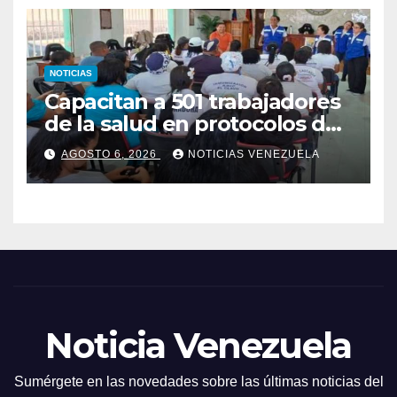
NOTICIAS
Capacitan a 501 trabajadores
de la salud en protocolos de
vacunación para
AGOSTO 6, 2026
NOTICIAS VENEZUELA
campamentos
Noticia Venezuela
Sumérgete en las novedades sobre las últimas noticias del