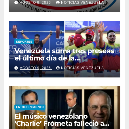
AGOSTO 9, 2026
NOTICIAS VENEZUELA
de este domingo 9 de agosto
2026
DEPORTES
Venezuela suma tres preseas
el último día de la
competencia y asegura el
AGOSTO 9, 2026
NOTICIAS VENEZUELA
cuarto lugar en el premiación
de los Juegos CAC 2026
ENTRETENIMIENTO
El músico venezolano
‘Charlie’ Frómeta falleció a