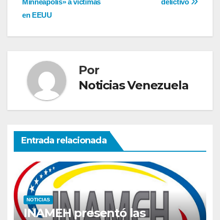
Minneapolis» a víctimas
delictivo
entradas
en EEUU
Por
Noticias Venezuela
Entrada relacionada
NOTICIAS
INAMEH presentó las