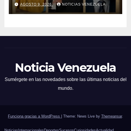
sus 82 años
AGOSTO 9, 2026
NOTICIAS VENEZUELA
Noticia Venezuela
Sumérgete en las novedades sobre las últimas noticias del
mundo.
Funciona gracias a WordPress
|
Theme: News Live by
Themeansar
.
Noticias
Internacionales
Deportes
Sucesos
Curiosidades
Actualidad