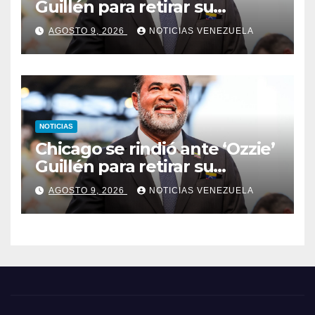
Guillén para retirar su
número
AGOSTO 9, 2026
NOTICIAS VENEZUELA
NOTICIAS
Chicago se rindió ante ‘Ozzie’
Guillén para retirar su
número
AGOSTO 9, 2026
NOTICIAS VENEZUELA