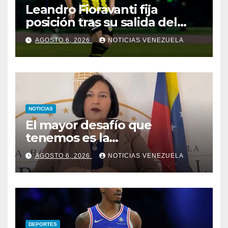
Leandro Fioravanti fija
posición tras su salida del
Deportivo Táchira
AGOSTO 6, 2026
NOTICIAS VENEZUELA
NOTICIAS
El mayor desafío que
tenemos es la
reinstitucionalización
AGOSTO 6, 2026
NOTICIAS VENEZUELA
DEPORTES