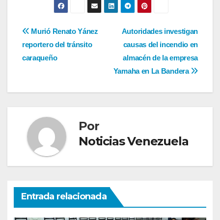
Navegación
Murió Renato Yánez
Autoridades investigan
reportero del tránsito
causas del incendio en
de
caraqueño
almacén de la empresa
entradas
Yamaha en La Bandera
Por
Noticias Venezuela
Entrada relacionada