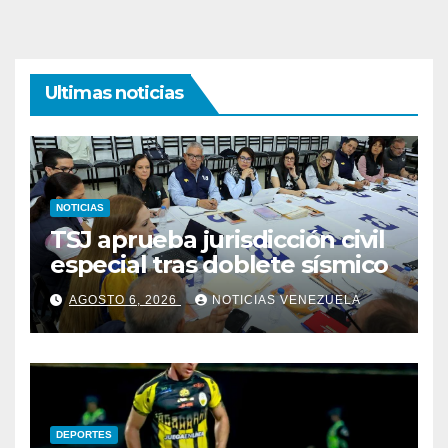
Ultimas noticias
NOTICIAS
TSJ aprueba jurisdicción civil
especial tras doblete sísmico
AGOSTO 6, 2026
NOTICIAS VENEZUELA
DEPORTES