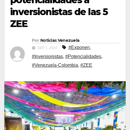
inversionistas de las 5
ZEE
Por
Noticias Venezuela
#Exponen
,
SEP 7, 2024
#Inversionistas
,
#Potencialidades
,
#Venezuela-Colombia
,
#ZEE