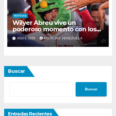
NOTICIAS
Wilyer Abreu vive un
poderoso momento con los
Medias Rojas
AGO 6, 2026
NOTICIAS VENEZUELA
Buscar
Buscar
Entradas Recientes