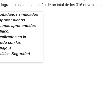
logrando así la incautación de un total de los 316 envoltorios.
ciudadanos sindicados
sportar dichos
rsonas aprehendidas
blico.
ealizados en la
iendo con las
bajo la
lítica, Seguridad