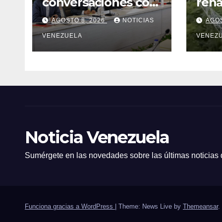
conversaciones con
reha
delegación de la
líne
AGOSTO 8, 2026
NOTICIAS
AGOS
Asamblea Nacional
Plan
de 2015
VENEZUELA
Yara
VENEZ
Noticia Venezuela
Sumérgete en las novedades sobre las últimas noticias
Funciona gracias a WordPress
|
Theme: News Live by
Themeansar
.