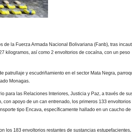
os de la Fuerza Armada Nacional Bolivariana (Fanb), tras incaut
27 kilogramos, así como 2 envoltorios de cocaína, con un peso
de patrullaje y escudriñamiento en el sector Mata Negra, parroq
stado Monagas.
o para las Relaciones Interiores, Justicia y Paz, a través de su
on, con apoyo de un can entrenado, los primeros 133 envoltorios
ansporte tipo Encava, específicamente hallado en un caucho de
aron los 183 envoltorios restantes de sustancias estupefacientes,