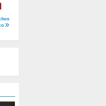
echos
oco