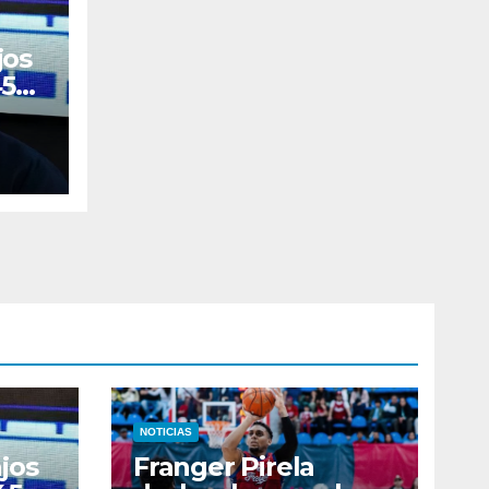
jos
450
NOTICIAS
jos
Franger Pirela