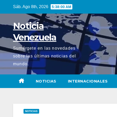
Saltar
Sáb. Ago 8th, 2026
5:38:01 AM
al
contenido
Noticia
Venezuela
Sumérgete en las novedades
sobre las últimas noticias del
mundo.
NOTICIAS
INTERNACIONALES
NOTICIAS