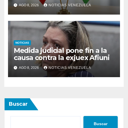
de Ormuz
AGO 8, 2026
NOTICIAS VENEZUELA
NOTICIAS
Medida judicial pone fin a la
causa contra la exjuex Afiuni
AGO 8, 2026
NOTICIAS VENEZUELA
Buscar
Buscar