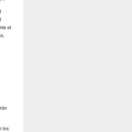
l
l
nte el
jo,
drán
n los