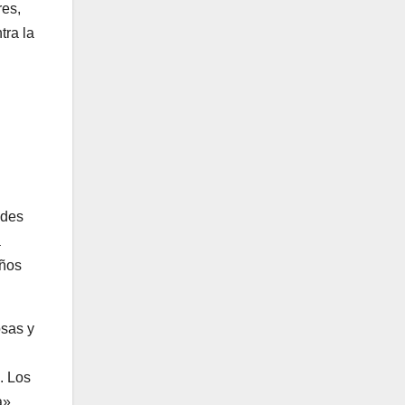
res,
tra la
ades
a
años
osas y
. Los
a».