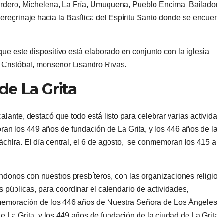
Cordero, Michelena, La Fría, Umuquena, Pueblo Encima, Bailado
regrinaje hacia la Basílica del Espíritu Santo donde se encuen
que este dispositivo está elaborado en conjunto con la iglesia
an Cristóbal, monseñor Lisandro Rivas.
de La Grita
alante, destacó que todo está listo para celebrar varias activid
ran los 449 años de fundación de La Grita, y los 446 años de l
áchira. El día central, el 6 de agosto, se conmemoran los 415 
onos con nuestros presbíteros, con las organizaciones religi
s públicas, para coordinar el calendario de actividades,
nmemoración de los 446 años de Nuestra Señora de Los Ángeles
de La Grita, y los 449 años de fundación de la ciudad de La Grit