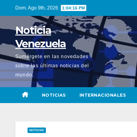
Saltar
Dom. Ago 9th, 2026
1:04:17 PM
al
contenido
Noticia
Venezuela
Sumérgete en las novedades
sobre las últimas noticias del
mundo.
NOTICIAS
INTERNACIONALES
NOTICIAS