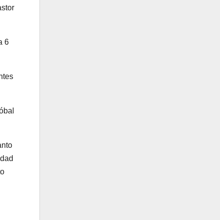
stor
a 6
ntes
tóbal
anto
idad
to