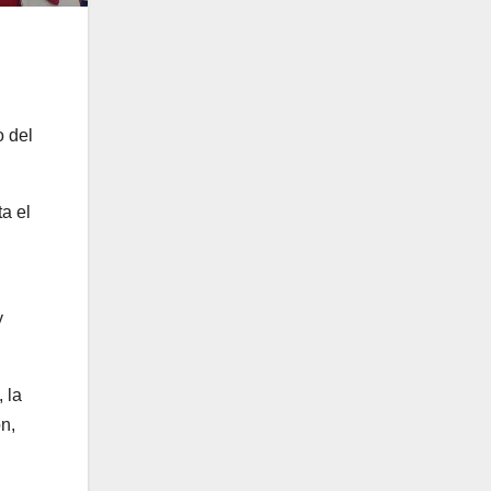
o del
a el
y
 la
n,