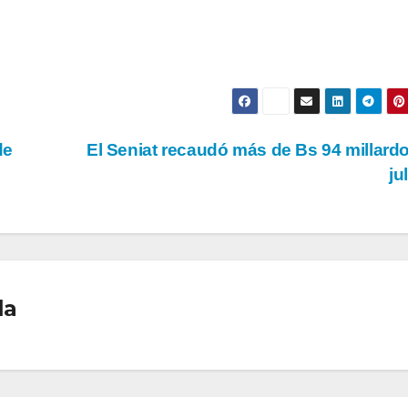
de
El Seniat recaudó más de Bs 94 millard
ju
la