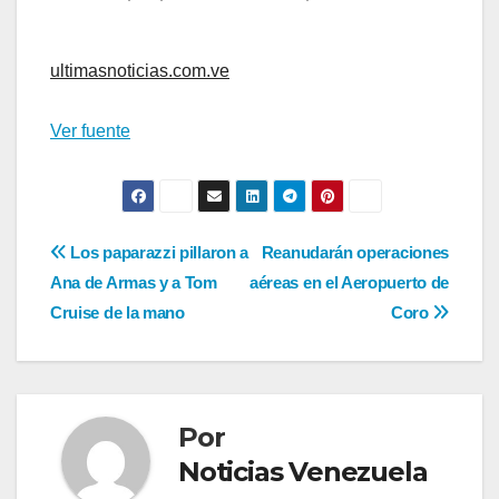
ultimasnoticias.com.ve
Ver fuente
Navegación
Los paparazzi pillaron a
Reanudarán operaciones
Ana de Armas y a Tom
aéreas en el Aeropuerto de
de
Cruise de la mano
Coro
entradas
Por
Noticias Venezuela