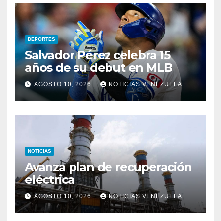
DEPORTES
Salvador Pérez celebra 15
años de su debut en MLB
AGOSTO 10, 2026
NOTICIAS VENEZUELA
NOTICIAS
Avanza plan de recuperación
eléctrica
AGOSTO 10, 2026
NOTICIAS VENEZUELA