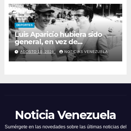
DEPORTES
Luis Aparicio hubiera sido
general, en vez de
bigleaguer de tres equipos
AGOSTO 10, 2026
NOTICIAS VENEZUELA
Noticia Venezuela
Sumérgete en las novedades sobre las últimas noticias del