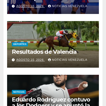
Voleibol U17
AGOSTO 10, 2026
NOTICIAS VENEZUELA
DEPORTES
Resultados de Valencia
AGOSTO 10, 2026
NOTICIAS VENEZUELA
NOTICIAS
Eduardo Rodríguez contuvo
a los Dodgers y se apuntó la