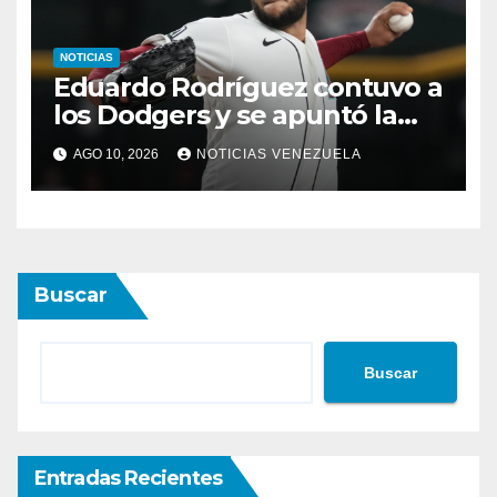
NOTICIAS
Eduardo Rodríguez contuvo a
los Dodgers y se apuntó la
victoria
AGO 10, 2026
NOTICIAS VENEZUELA
Buscar
Buscar
Entradas Recientes