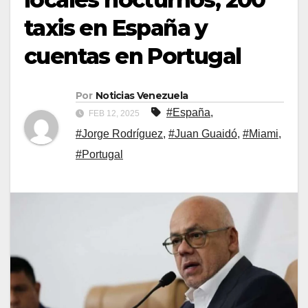
taxis en España y
cuentas en Portugal
Por
Noticias Venezuela
#España
,
FEB 12, 2025
#Jorge Rodríguez
,
#Juan Guaidó
,
#Miami
,
#Portugal