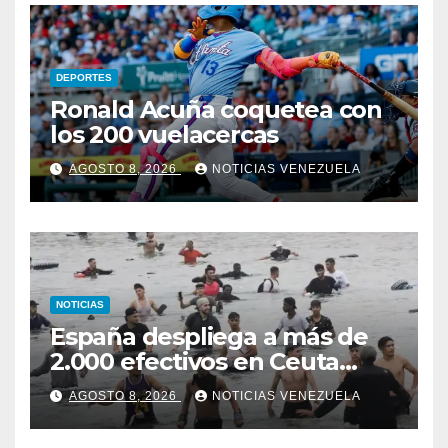
DEPORTES
Ronald Acuña coquetea con
los 200 vuelacercas
AGOSTO 8, 2026
NOTICIAS VENEZUELA
NOTICIAS
España despliega a más de
2.000 efectivos en Ceuta
ante nueva oleada migratoria
AGOSTO 8, 2026
NOTICIAS VENEZUELA