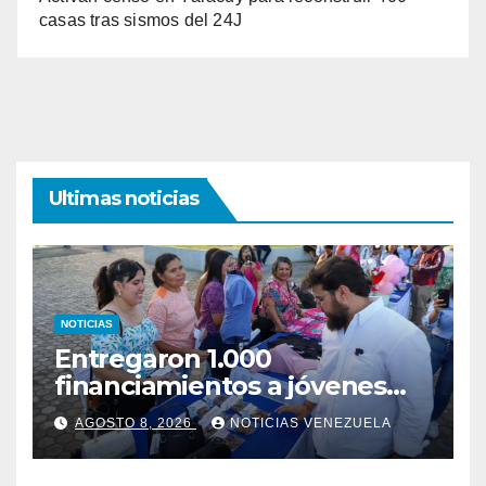
casas tras sismos del 24J
Ultimas noticias
NOTICIAS
Entregaron 1.000
financiamientos a jóvenes
empresarios en Monagas
AGOSTO 8, 2026
NOTICIAS VENEZUELA