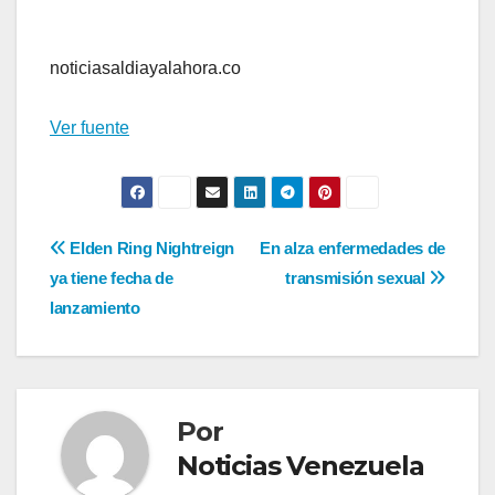
noticiasaldiayalahora.co
Ver fuente
Navegación
Elden Ring Nightreign
En alza enfermedades de
ya tiene fecha de
transmisión sexual
de
lanzamiento
entradas
Por
Noticias Venezuela