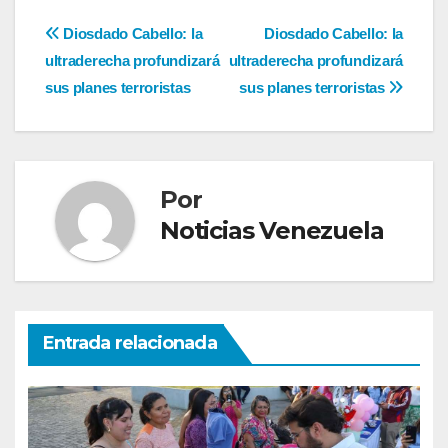
Navegación
Diosdado Cabello: la
Diosdado Cabello: la
ultraderecha profundizará
ultraderecha profundizará
de
sus planes terroristas
sus planes terroristas
entradas
Por
Noticias Venezuela
Entrada relacionada