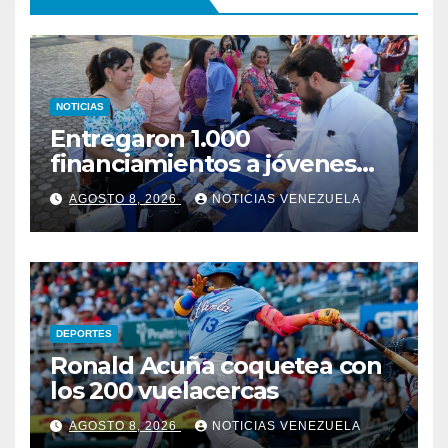
NOTICIAS
Entregaron 1.000
financiamientos a jóvenes
empresarios en Monagas
AGOSTO 8, 2026
NOTICIAS VENEZUELA
DEPORTES
Ronald Acuña coquetea con
los 200 vuelacercas
AGOSTO 8, 2026
NOTICIAS VENEZUELA