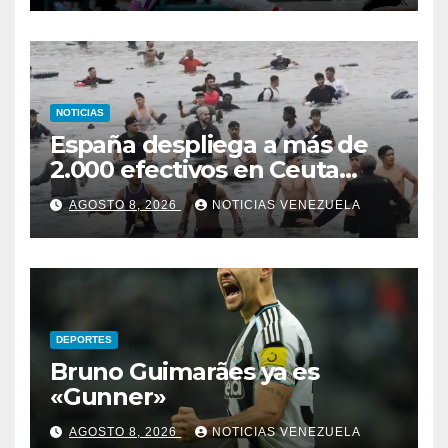
NOTICIAS
España despliega a más de
2.000 efectivos en Ceuta
ante nueva oleada migratoria
AGOSTO 8, 2026
NOTICIAS VENEZUELA
DEPORTES
Bruno Guimarães ya es
«Gunner»
AGOSTO 8, 2026
NOTICIAS VENEZUELA