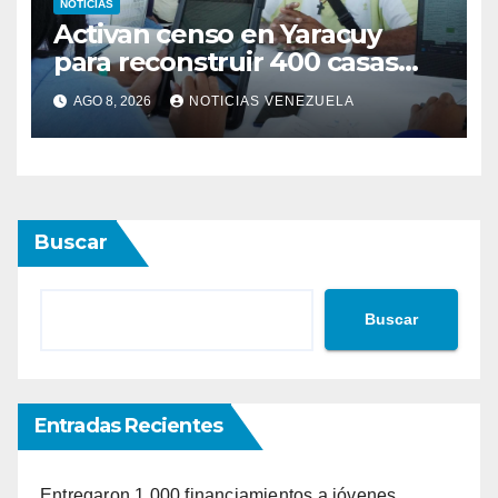
NOTICIAS
Activan censo en Yaracuy
para reconstruir 400 casas
tras sismos del 24J
AGO 8, 2026
NOTICIAS VENEZUELA
Buscar
Buscar
Entradas Recientes
Entregaron 1.000 financiamientos a jóvenes