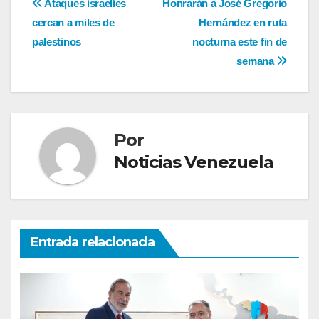
Navegación
Ataques israelíes
Honrarán a José Gregorio
cercan a miles de
Hernández en ruta
de
palestinos
nocturna este fin de
entradas
semana
Por
Noticias Venezuela
Entrada relacionada