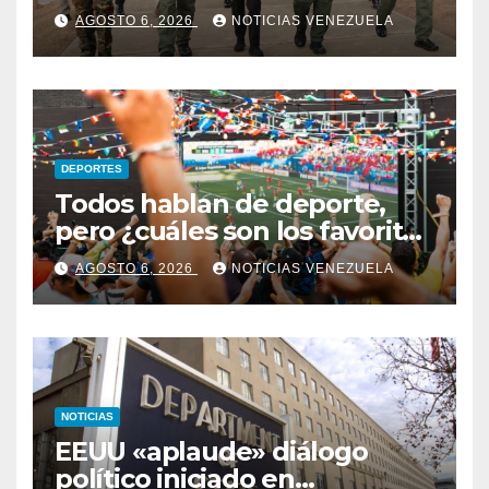
AGOSTO 6, 2026
NOTICIAS VENEZUELA
DEPORTES
Todos hablan de deporte,
pero ¿cuáles son los favoritos
para los venezolanos cuando
AGOSTO 6, 2026
NOTICIAS VENEZUELA
de apuestas se trata?
NOTICIAS
EEUU «aplaude» diálogo
político iniciado en