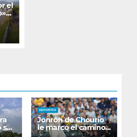
r el
o»
ara
DEPORTES
ra
Jonrón de Chourio
ó sus
le marcó el camino
ente
a Milwaukee