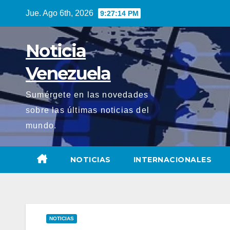
Saltar
Jue. Ago 6th, 2026
9:27:15 PM
al
contenido
Noticia
Venezuela
Sumérgete en las novedades
sobre las últimas noticias del
mundo.
NOTICIAS
INTERNACIONALES
NOTICIAS