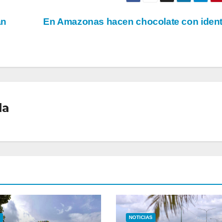
an
En Amazonas hacen chocolate con iden
la
NOTICIAS