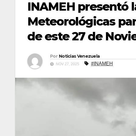
INAMEH presentó l
Meteorológicas par
de este 27 de Nov
Por
Noticias Venezuela
#INAMEH
NOV 27, 2025