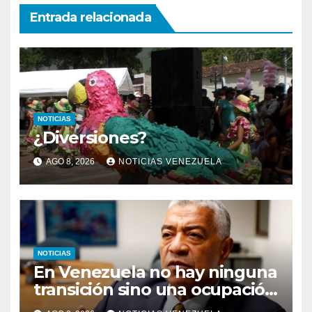
Entrada relacionada
NOTICIAS
¿Diversiones?
AGO 8, 2026
NOTICIAS VENEZUELA
NOTICIAS
En Venezuela no hay ninguna
transición sino una ocupación
a la fuerza