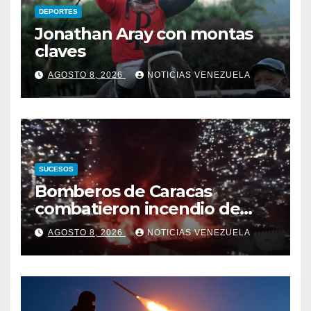
DEPORTES
Jonathan Aray con montas
claves
AGOSTO 8, 2026
NOTICIAS VENEZUELA
SUCESOS
Bomberos de Caracas
combatieron incendio de
gran magnitud en zona
AGOSTO 8, 2026
NOTICIAS VENEZUELA
industrial de El Llanito