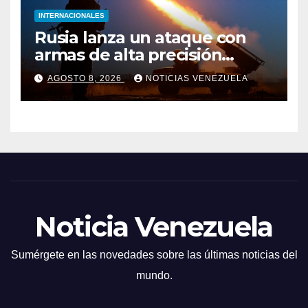
INTERNACIONALES
Rusia lanza un ataque con
armas de alta precisión
contra la industria militar en
AGOSTO 8, 2026
NOTICIAS VENEZUELA
Kiev
Noticia Venezuela
Sumérgete en las novedades sobre las últimas noticias del
mundo.