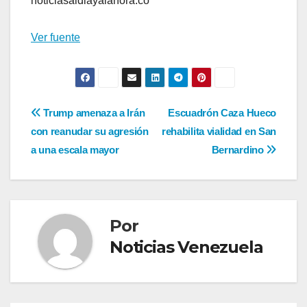
noticiasaldiayalahora.co
Ver fuente
Navegación
Trump amenaza a Irán
Escuadrón Caza Hueco
con reanudar su agresión
rehabilita vialidad en San
de
a una escala mayor
Bernardino
entradas
Por
Noticias Venezuela