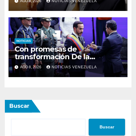
AGO 8, 2026
NOTICIAS VENEZUELA
NOTICIAS
Con promesas de
transformación De la
Espriella jura como
AGO 8, 2026
NOTICIAS VENEZUELA
presidente de Colombia
Buscar
Buscar