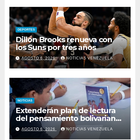
DEPORTES
Dillon Brooks renueva con
los Suns por tres años
AGOSTO 6, 2026
NOTICIAS VENEZUELA
NOTICIAS
Extenderán plan de lectura
del pensamiento bolivariano
en las escuelas
AGOSTO 6, 2026
NOTICIAS VENEZUELA