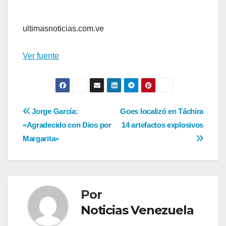
ultimasnoticias.com.ve
Ver fuente
Navegación
Jorge García:
Goes localizó en Táchira
«Agradecido con Dios por
14 artefactos explosivos
de
Margarita»
entradas
Por
Noticias Venezuela