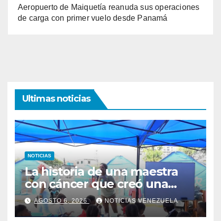
Aeropuerto de Maiquetía reanuda sus operaciones
de carga con primer vuelo desde Panamá
Ultimas noticias
NOTICIAS
La historia de una maestra
con cáncer que creó una
escuelita para niños
AGOSTO 6, 2026
NOTICIAS VENEZUELA
damnificados en La Guaira