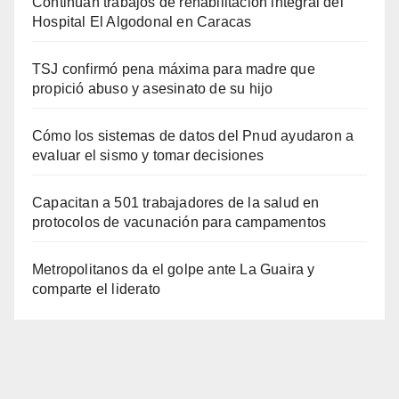
Metropolitanos da el golpe ante La Guaira y
comparte el liderato
Ultimas noticias
NOTICIAS
Continúan trabajos de
rehabilitación integral del
Hospital El Algodonal en
AGOSTO 6, 2026
NOTICIAS VENEZUELA
Caracas