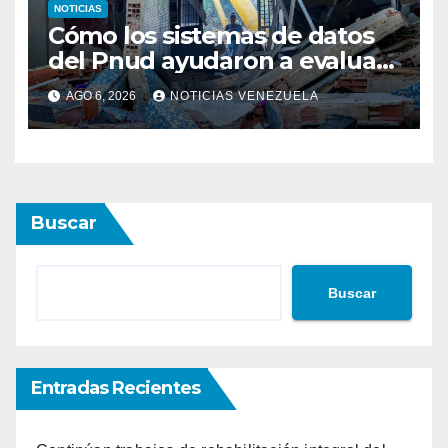
Buscar
Entradas Recientes
Continúan trabajos de rehabilitación integral del
Hospital El Algodonal en Caracas
TSJ confirmó pena máxima para madre que
propició abuso y asesinato de su hijo
Cómo los sistemas de datos del Pnud ayudaron a
evaluar el sismo y tomar decisiones
Capacitan a 501 trabajadores de la salud en
protocolos de vacunación para campamentos