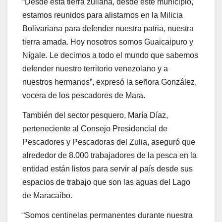
alrededor de 8.000 trabajadores de la pesca en la
entidad están listos para servir al país desde sus
espacios de trabajo que son las aguas del Lago
de Maracaibo.
“Somos centinelas permanentes durante nuestra
faena en las costas y ríos, desde donde podemos
observar cualquier dificultad y amenaza. Estamos
enviando un mensaje al mundo y es que
Venezuela es territorio de paz, nunca será
amenaza para ningún país, pero estamos
preparados para defenderlo”, enfatizó María Díaz.
La trabajadora petrolera Sandra Nieves manifestó
que las mujeres productivas atienden el llamado
para hacer irreversible la Revolución Bolivariana,
garantizando la productividad de nuestro del país.