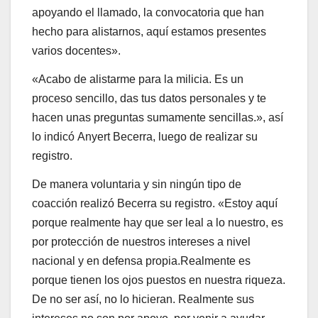
porque realmente hay que ser leal a lo nuestro, es
por protección de nuestros intereses a nivel
nacional y en defensa propia.Realmente es
porque tienen los ojos puestos en nuestra riqueza.
De no ser así, no lo hicieran. Realmente sus
intereses no son por apoyo, por venir a ayudar,
sino realmente por tomar lo que es nuestro, lo que
nos ha permitido y nos permitirá seguir adelante».
En cada uno de los 29 municipios del Táchira se
ha realizado el proceso de registro. En el caso de
San Cristóbal se han habilitado 3 puntos para
realizar el proceso, en el Cuartel Bolívar, sede de
la ZODI, en el Zonal 21 de la GNB y en la plaza
Bolívar de San Cristóbal.