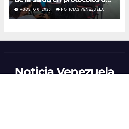
mundo.
Funciona gracias a WordPress
|
Theme: News Live by
Themeansar
.
Noticias
Internacionales
Deportes
Sucesos
Curiosidades
Actualidad
Entretenimiento