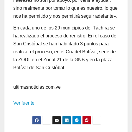
ultimasnoticias.com.ve
Ver fuente
Navegación
Hallaron cadáveres de
Venezuela rechaza de
dos hombres
manera firme
de
declaraciones del canciller
entradas
de Noruega
Por
Noticias Venezuela