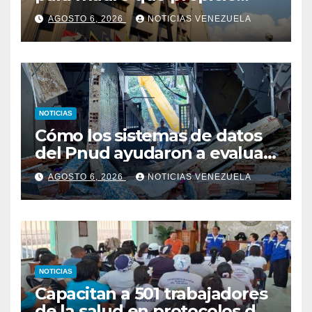
NOTICIAS
Capacitan a 501 trabajadores
de la salud en protocolos de
vacunación para
AGOSTO 6, 2026
NOTICIAS VENEZUELA
campamentos
Noticia Venezuela
Sumérgete en las novedades sobre las últimas noticias del