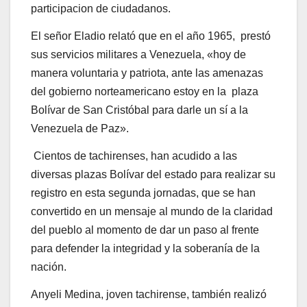
convertido en un mensaje al mundo de la claridad
del pueblo al momento de dar un paso al frente
para defender la integridad y la soberanía de la
nación.
Anyeli Medina, joven tachirense, también realizó
su registro, «me acabo de alistar para defender la
soberanía de mi amada patria Venezuela. Por eso
realicé el registro aquí en la Plaza Bolívar de San
Cristóbal».
Medina invitó a otros jóvenes para que se sumen
a la causa patriótica, «que se sumen a esta labor
tan hermosa que tenemos como venezolanos, a
defender nuestra patria soberana. Han querido
imponernos y cambiar nuestros pensamientos,
usan las redes sociales y el poder mediático para
alcanzar tal fin. Lo que queremos para el mundo y