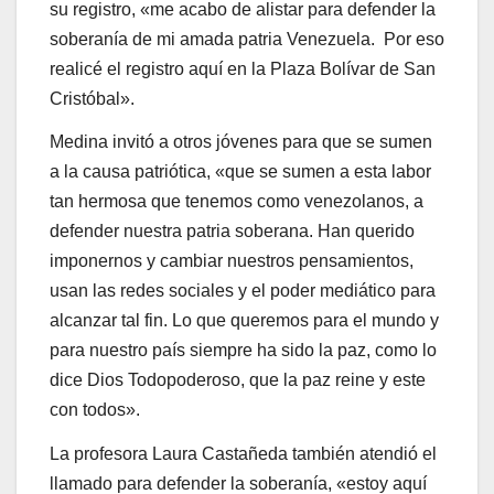
para nuestro país siempre ha sido la paz, como lo
dice Dios Todopoderoso, que la paz reine y este
con todos».
La profesora Laura Castañeda también atendió el
llamado para defender la soberanía, «estoy aquí
apoyando el llamado, la convocatoria que han
hecho para alistarnos, aquí estamos presentes
varios docentes».
«Acabo de alistarme para la milicia. Es un
proceso sencillo, das tus datos personales y te
hacen unas preguntas sumamente sencillas.», así
lo indicó Anyert Becerra, luego de realizar su
registro.
De manera voluntaria y sin ningún tipo de
coacción realizó Becerra su registro. «Estoy aquí