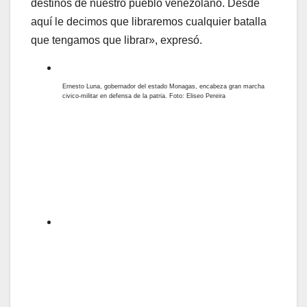
destinos de nuestro pueblo venezolano. Desde
aquí le decimos que libraremos cualquier batalla
que tengamos que librar», expresó.
Ernesto Luna, gobernador del estado Monagas, encabeza gran marcha
civico-militar en defensa de la patria. Foto: Eliseo Pereira
Militares marchan junto al pueblo en defensa de la soberanía nacional.
Foto: Eliseo Pereira
Pescadores y
petroleros se alistaron
en masa en Puerto
Cabello
La playa Bárbara del sector Puerto Caballo, en el