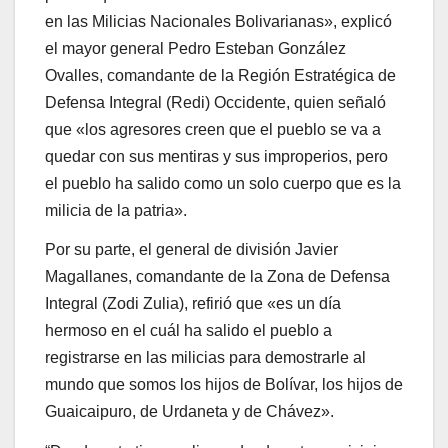
Integral (Zodi Zulia), refirió que «es un día
hermoso en el cuál ha salido el pueblo a
registrarse en las milicias para demostrarle al
mundo que somos los hijos de Bolívar, los hijos de
Guaicaipuro, de Urdaneta y de Chávez».
“Desde esta tierra zuliana, desde este municipio,
estamos reunidos para alistarnos en la Milicia
Bolivariana para defender nuestra patria, nuestra
tierra amada. Hoy nosotros somos Guaicaipuro y
Nígale. Le decimos a todo el mundo que sabemos
defender nuestro territorio venezolano y a
nuestros hermanos”, expresó la señora González,
vocera de los pescadores de Mara.
También del sector pesquero, María Díaz,
perteneciente al Consejo Presidencial de
Pescadores y Pescadoras del Zulia, aseguró que