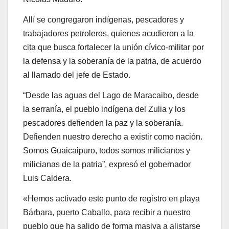
Somos Guaicaipuro, todos somos milicianos y
milicianas de la patria”, expresó el gobernador
Luis Caldera.
«Hemos activado este punto de registro en playa
Bárbara, puerto Caballo, para recibir a nuestro
pueblo que ha salido de forma masiva a alistarse
en las Milicias Nacionales Bolivarianas», explicó
el mayor general Pedro Esteban González
Ovalles, comandante de la Región Estratégica de
Defensa Integral (Redi) Occidente, quien señaló
que «los agresores creen que el pueblo se va a
quedar con sus mentiras y sus improperios, pero
el pueblo ha salido como un solo cuerpo que es la
milicia de la patria».
Por su parte, el general de división Javier
Magallanes, comandante de la Zona de Defensa