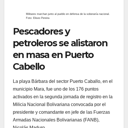
municipio Mara, fue uno de los 176 puntos
activados en la segunda jornada de registro en la
Milicia Nacional Bolivariana convocada por el
presidente y comandante en jefe de las Fuerzas
Armadas Nacionales Bolivarianas (FANB),
Nicolás Maduro.
Allí se congregaron indígenas, pescadores y
trabajadores petroleros, quienes acudieron a la
cita que busca fortalecer la unión cívico-militar por
la defensa y la soberanía de la patria, de acuerdo
al llamado del jefe de Estado.
“Desde las aguas del Lago de Maracaibo, desde
la serranía, el pueblo indígena del Zulia y los
pescadores defienden la paz y la soberanía.
Defienden nuestro derecho a existir como nación.