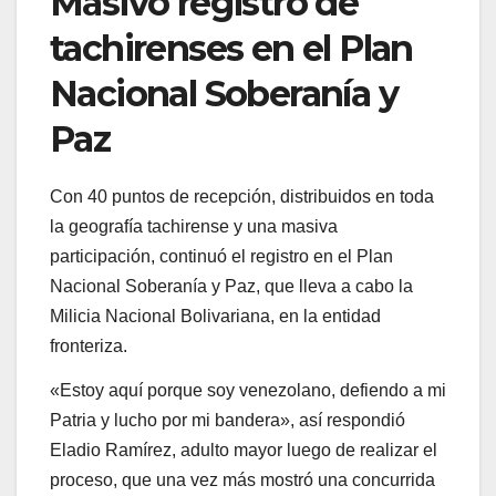
fronteriza.
«Estoy aquí porque soy venezolano, defiendo a mi
Patria y lucho por mi bandera», así respondió
Eladio Ramírez, adulto mayor luego de realizar el
proceso, que una vez más mostró una concurrida
participacion de ciudadanos.
El señor Eladio relató que en el año 1965, prestó
sus servicios militares a Venezuela, «hoy de
manera voluntaria y patriota, ante las amenazas
del gobierno norteamericano estoy en la plaza
Bolívar de San Cristóbal para darle un sí a la
Venezuela de Paz».
Cientos de tachirenses, han acudido a las
diversas plazas Bolívar del estado para realizar su
registro en esta segunda jornadas, que se han