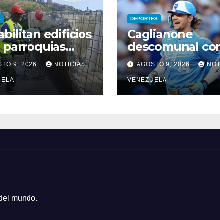
S
DEPORTES
bilitan edificios
Caglianone
 parroquias
descomunal co
talinas
noche perfecta
TO 9, 2026
NOTICIAS
AGOSTO 9, 2026
NOT
Kansas
UELA
VENEZUELA
 del mundo.