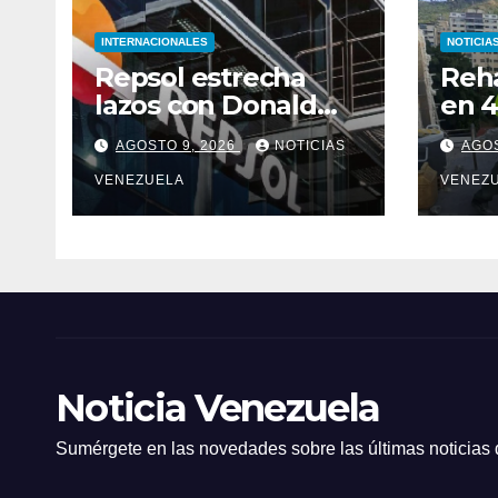
INTERNACIONALES
NOTICIA
Repsol estrecha
Reha
lazos con Donald
en 4
Trump para
capi
AGOSTO 9, 2026
NOTICIAS
AGOS
asegurar negocios
en Venezuela
VENEZUELA
VENEZ
Noticia Venezuela
Sumérgete en las novedades sobre las últimas noticias