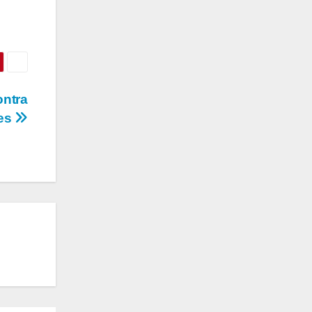
ontra
res