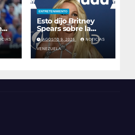
ENTRETENIMIENTO
Esto dijo Britney
n
Spears sobre la
 en
industria musical
ICIAS
AGOSTO 9, 2026
NOTICIAS
VENEZUELA