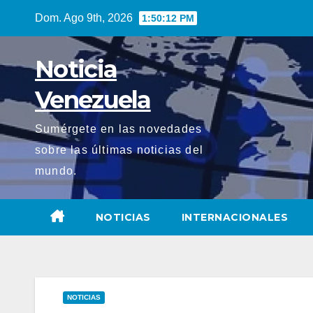
Saltar
Dom. Ago 9th, 2026
1:50:13 PM
al
contenido
Noticia
Venezuela
Sumérgete en las novedades
sobre las últimas noticias del
mundo.
NOTICIAS
INTERNACIONALES
NOTICIAS