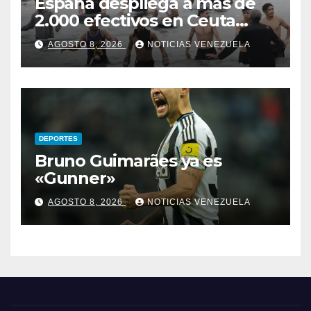
España despliega a más de
2.000 efectivos en Ceuta
ante nueva oleada migratoria
AGOSTO 8, 2026
NOTICIAS VENEZUELA
DEPORTES
Bruno Guimarães ya es
«Gunner»
AGOSTO 8, 2026
NOTICIAS VENEZUELA