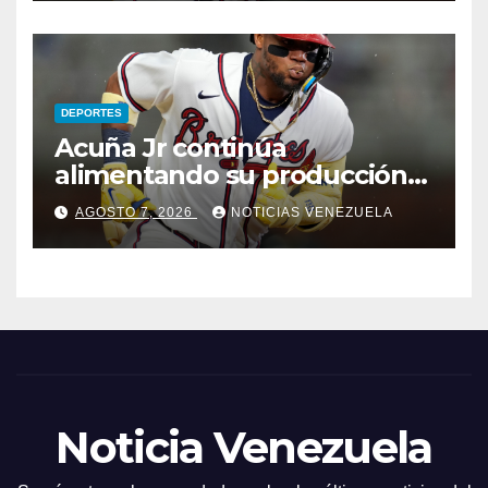
DEPORTES
Acuña Jr continúa
alimentando su producción
jonronera
AGOSTO 7, 2026
NOTICIAS VENEZUELA
Noticia Venezuela