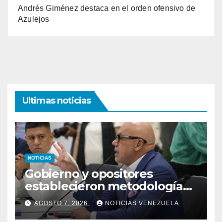
Andrés Giménez destaca en el orden ofensivo de
Azulejos
Ultimas noticias
NOTICIAS
Gobierno y opositores
establecieron metodología
para el proceso de diálogo en
AGOSTO 7, 2026
NOTICIAS VENEZUELA
Venezuela