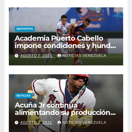
DEPORTES
Academia Puerto Cabello
impone condiciones y hunde
al Caracas FC
AGOSTO 7, 2026
NOTICIAS VENEZUELA
NOTICIAS
Acuña Jr continúa
alimentando su producción
jonronera
AGOSTO 7, 2026
NOTICIAS VENEZUELA