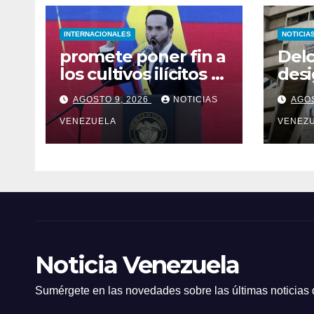
INTERNACIONALES
NOTICIA
promete poner fin a
Delc
los cultivos ilícitos y
des
al diálogo con
pres
AGOSTO 9, 2026
NOTICIAS
AGOS
grupos armados
Corp
VENEZUELA
vice
VENEZ
eléc
recu
serv
Noticia Venezuela
Sumérgete en las novedades sobre las últimas noticias