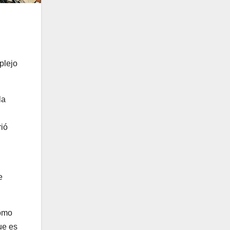
plejo
la
rió
e
como
ue es