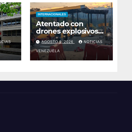
INTERNACIONALES
Atentado con
drones explosivos
en Colombia deja
ICIAS
AGOSTO 9, 2026
NOTICIAS
un policía muerto
VENEZUELA