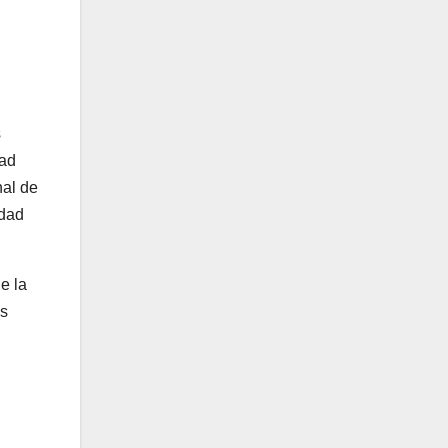
s
dad
nal de
edad
e la
ás