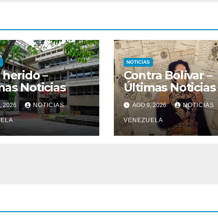
NOTICIAS
 herido –
Contra Bolívar –
mas Noticias
Últimas Noticias
, 2026
NOTICIAS
AGO 9, 2026
NOTICIAS
ELA
VENEZUELA