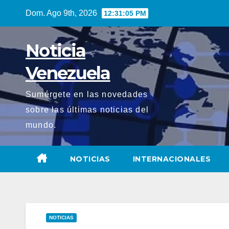
Saltar
Dom. Ago 9th, 2026
12:31:06 PM
al
contenido
Noticia
Venezuela
Sumérgete en las novedades
sobre las últimas noticias del
mundo.
NOTICIAS
INTERNACIONALES
NOTICIAS