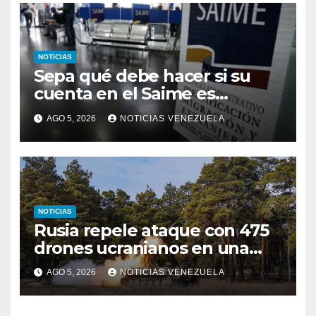
NOTICIAS
Sepa qué debe hacer si su
cuenta en el Saime es
suspendida por faltar a tres
AGO 5, 2026
NOTICIAS VENEZUELA
citas consecutivas
NOTICIAS
Rusia repele ataque con 475
drones ucranianos en una
noche
AGO 5, 2026
NOTICIAS VENEZUELA