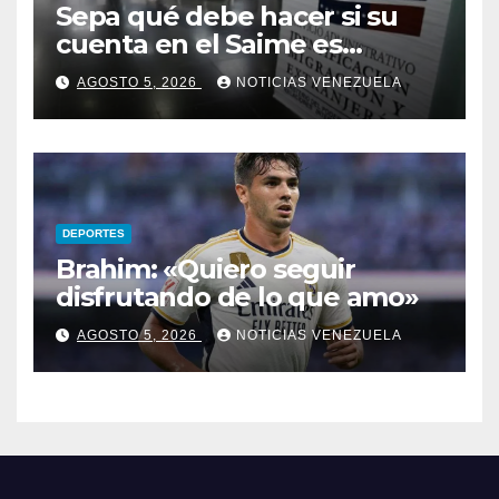
Sepa qué debe hacer si su
cuenta en el Saime es
suspendida por faltar a tres
AGOSTO 5, 2026
NOTICIAS VENEZUELA
citas consecutivas
DEPORTES
Brahim: «Quiero seguir
disfrutando de lo que amo»
AGOSTO 5, 2026
NOTICIAS VENEZUELA