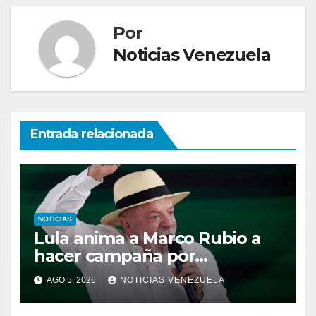
Por
Noticias Venezuela
Entrada relacionada
NOTICIAS
Lula anima a Marco Rubio a
hacer campaña por
Bolsonaro: “quiero
AGO 5, 2026
NOTICIAS VENEZUELA
derrotarlos a todos”