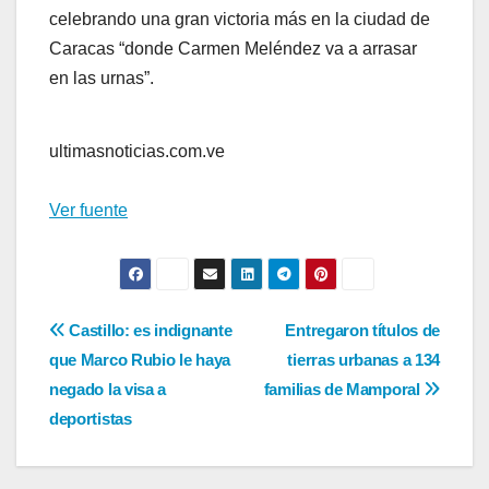
celebrando una gran victoria más en la ciudad de
Caracas “donde Carmen Meléndez va a arrasar
en las urnas”.
ultimasnoticias.com.ve
Ver fuente
Navegación
Castillo: es indignante
Entregaron títulos de
que Marco Rubio le haya
tierras urbanas a 134
de
negado la visa a
familias de Mamporal
entradas
deportistas