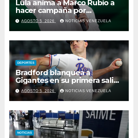
Lula anima a Marco Rubio a
hacer campaña por
Bolsonaro: “quiero
AGOSTO 5, 2026
NOTICIAS VENEZUELA
derrotarlos a todos”
DEPORTES
Bradford blanquea a
Gigantes en su primera salida
en MLB
AGOSTO 5, 2026
NOTICIAS VENEZUELA
NOTICIAS