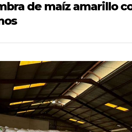
mbra de maíz amarillo c
mos