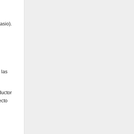
asio).
 las
ductor
ecto