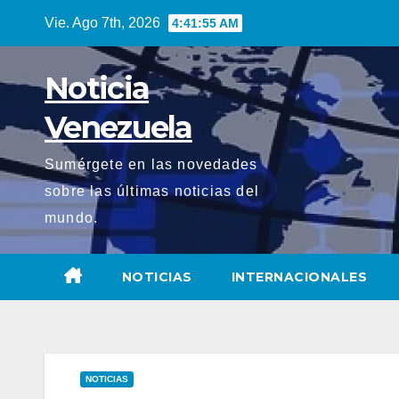
Saltar
Vie. Ago 7th, 2026
4:41:56 AM
al
contenido
Noticia
Venezuela
Sumérgete en las novedades
sobre las últimas noticias del
mundo.
NOTICIAS
INTERNACIONALES
NOTICIAS