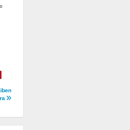
vo
ciben
rra