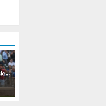
z
rden