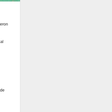
ieron
al
 de