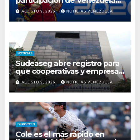
participación de Venezuela
en los XXV Juegos
AGOSTO 9, 2026
NOTICIAS VENEZUELA
Centroamericanos y del
Caribe 2026
NOTICIAS
Sudeaseg abre registro para
que cooperativas y empresas
de seguros operen como
AGOSTO 9, 2026
NOTICIAS VENEZUELA
canales alternativos
bancarios
DEPORTES
Cole es el más rápido en