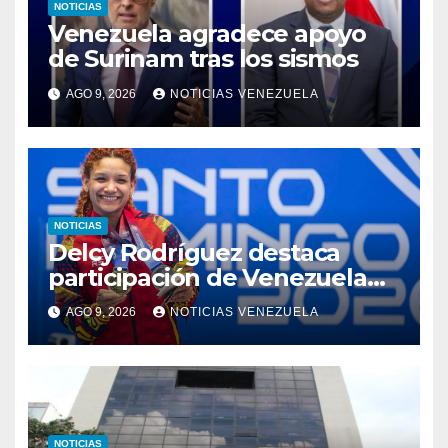
NOTICIAS
Venezuela agradece apoyo
de Surinam tras los sismos
AGO 9, 2026
NOTICIAS VENEZUELA
NOTICIAS
Delcy Rodríguez destaca
participación de Venezuela
en los XXV Juegos
AGO 9, 2026
NOTICIAS VENEZUELA
Centroamericanos y del
Caribe 2026
NOTICIAS