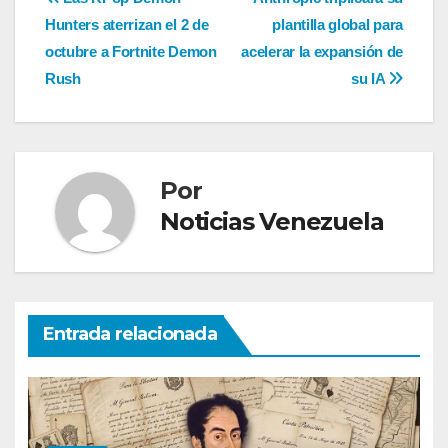
Navegación
Hunters aterrizan el 2 de
plantilla global para
de
octubre a Fortnite Demon
acelerar la expansión de
entradas
Rush
su IA
Por
Noticias Venezuela
Entrada relacionada