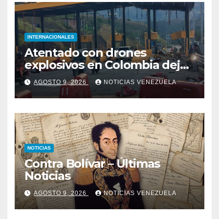
INTERNACIONALES
Atentado con drones
explosivos en Colombia deja
un policía muerto
AGOSTO 9, 2026
NOTICIAS VENEZUELA
NOTICIAS
Contra Bolívar – Últimas
Noticias
AGOSTO 9, 2026
NOTICIAS VENEZUELA