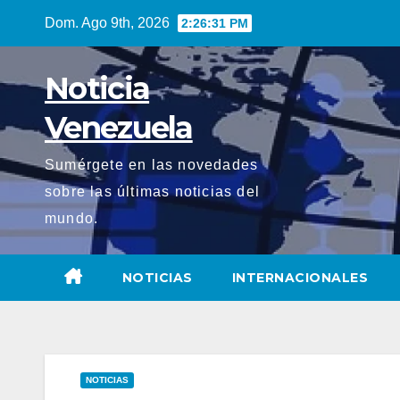
Saltar
Dom. Ago 9th, 2026
2:26:32 PM
al
contenido
Noticia
Venezuela
Sumérgete en las novedades
sobre las últimas noticias del
mundo.
NOTICIAS
INTERNACIONALES
NOTICIAS