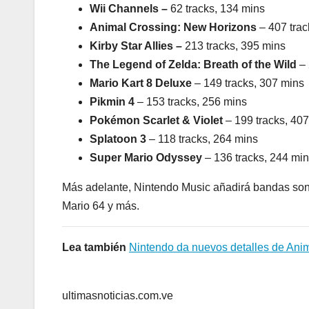
Wii Channels –
62 tracks, 134 mins
Animal Crossing: New Horizons
– 407 tra
Kirby Star Allies –
213 tracks, 395 mins
The Legend of Zelda: Breath of the Wild
– 
Mario Kart 8 Deluxe
– 149 tracks, 307 mins
Pikmin 4
– 153 tracks, 256 mins
Pokémon Scarlet & Violet
– 199 tracks, 40
Splatoon 3
– 118 tracks, 264 mins
Super Mario Odyssey
– 136 tracks, 244 mi
Más adelante, Nintendo Music añadirá bandas sono
Mario 64 y más.
Lea también
Nintendo da nuevos detalles de An
ultimasnoticias.com.ve