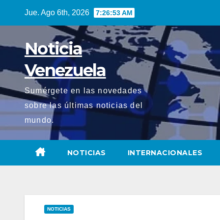
Saltar
Jue. Ago 6th, 2026
7:26:55 AM
al
contenido
Noticia
Venezuela
Sumérgete en las novedades
sobre las últimas noticias del
mundo.
NOTICIAS
INTERNACIONALES
NOTICIAS