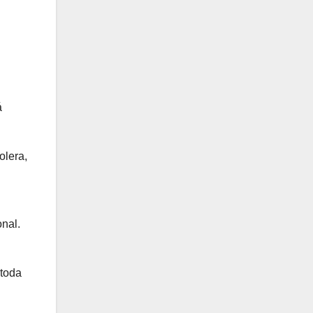
á
olera,
onal.
 toda