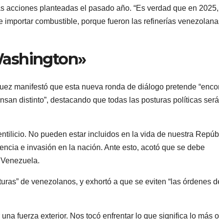
as acciones planteadas el pasado año. “Es verdad que en 2025,
 importar combustible, porque fueron las refinerías venezolana
Washington»
uez manifestó que esta nueva ronda de diálogo pretende “encon
nsan distinto”, destacando que todas las posturas políticas ser
ntilicio. No pueden estar incluidos en la vida de nuestra Repúbl
ncia e invasión en la nación. Ante esto, acotó que se debe
a Venezuela.
turas” de venezolanos, y exhortó a que se eviten “las órdenes d
a fuerza exterior. Nos tocó enfrentar lo que significa lo más 