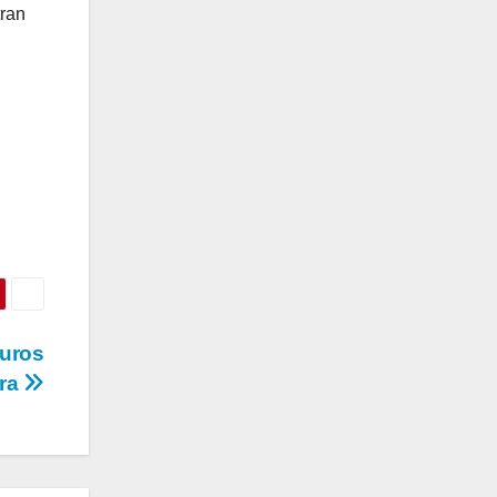
tran
buros
era