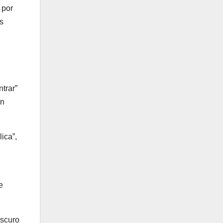
 por
s
trar”
án
ica”,
e
oscuro