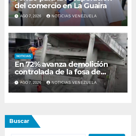
del comercio en La Guaira
AGO 7, 2026
NOTICIAS VENEZUELA
NOTICIAS
En 72% avanza demolición
controlada de la fosa de
ascensores en la Torre de
AGO 7, 2026
NOTICIAS VENEZUELA
David
Buscar