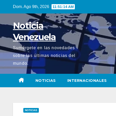
Saltar
Dom. Ago 9th, 2026
11:51:15 AM
al
contenido
Noticia
Venezuela
Sumérgete en las novedades
sobre las últimas noticias del
mundo.
NOTICIAS
INTERNACIONALES
NOTICIAS