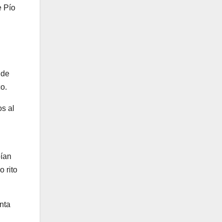
e Pío
 de
o.
s al
bían
 rito
nta