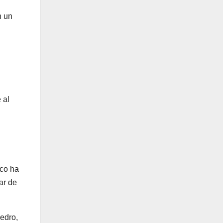
n un
 al
sco ha
ar de
edro,