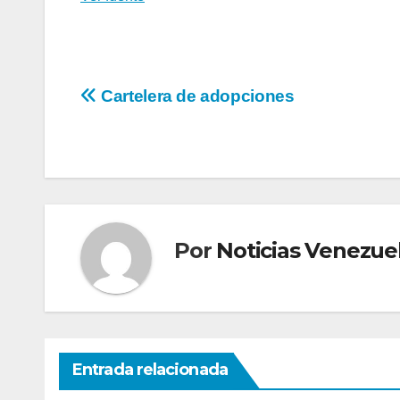
Navegación
Cartelera de adopciones
de
entradas
Por
Noticias Venezue
Entrada relacionada