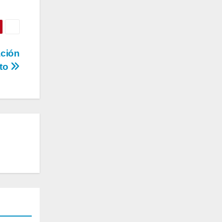
ación
nto