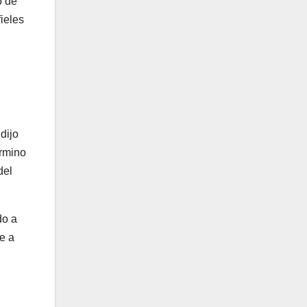
o de
ieles
dijo
érmino
del
do a
e a