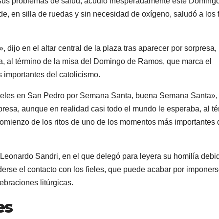
 sus problemas de salud, acudió inesperadamente este Doming
, en silla de ruedas y sin necesidad de oxígeno, saludó a los f
o en el altar central de la plaza tras aparecer por sorpresa,
a, al término de la misa del Domingo de Ramos, que marca el
 importantes del catolicismo.
s fieles en San Pedro por Semana Santa, buena Semana Santa», 
orpresa, aunque en realidad casi todo el mundo le esperaba, al t
omienzo de los ritos de uno de los momentos más importantes 
o Leonardo Sandri, en el que delegó para leyera su homilía debi
derse el contacto con los fieles, que puede acabar por imponers
braciones litúrgicas.
es