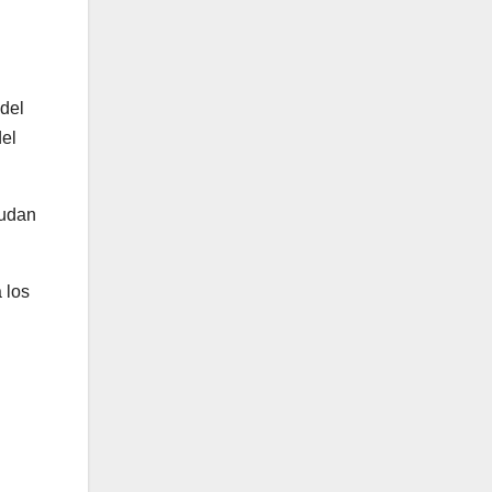
 del
del
yudan
 los