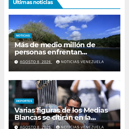
Ultimas noticias
NOTICIAS
Más de medio millón de
personas enfrentan
racionamiento de agua en
AGOSTO 8, 2026
NOTICIAS VENEZUELA
Puerto Rico por histórica
sequía
DEPORTES
Varias figuras de los Medias
Blancas se citirán en la
«noche de Ozzie»
AGOSTO 8, 2026
NOTICIAS VENEZUELA