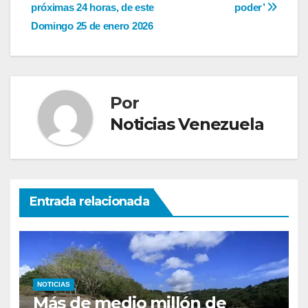
entradas
próximas 24 horas, de este
poder’
Domingo 25 de enero 2026
Por
Noticias Venezuela
Entrada relacionada
NOTICIAS
Más de medio millón de