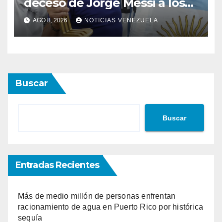
deceso de Jorge Messi a los
68 años
AGO 8, 2026
NOTICIAS VENEZUELA
Buscar
Buscar
Entradas Recientes
Más de medio millón de personas enfrentan
racionamiento de agua en Puerto Rico por histórica
sequía