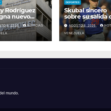
S
DEPORTES
y Rodríguez
Skubal sincero
igna nuevo
sobre su salida 
idente de
Detroit
TO 8, 2026
NOTICIAS
AGOSTO 8, 2026
NOT
oelec y nuevo
ministro de
UELA
VENEZUELA
icios Eléctricos
 del mundo.