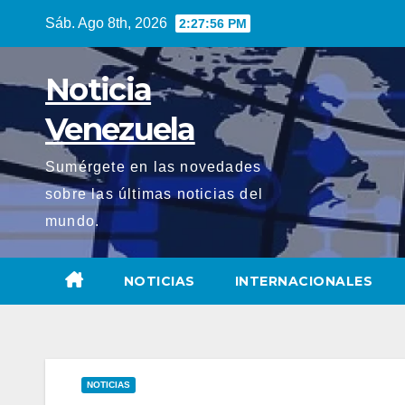
Saltar
Sáb. Ago 8th, 2026
2:27:57 PM
al
contenido
Noticia
Venezuela
Sumérgete en las novedades
sobre las últimas noticias del
mundo.
NOTICIAS
INTERNACIONALES
NOTICIAS