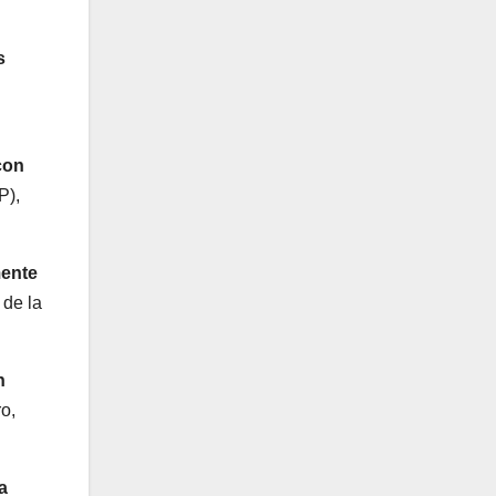
s
con
P),
mente
 de la
n
o,
a