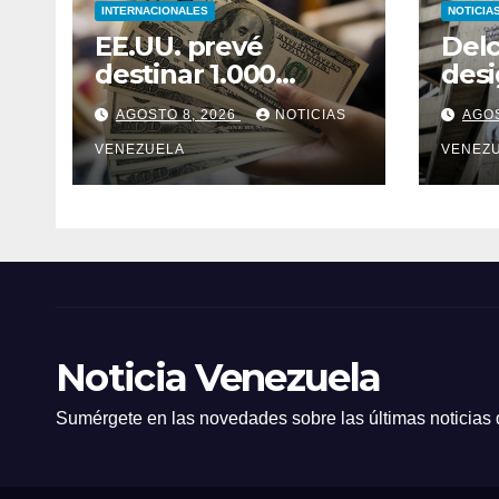
INTERNACIONALES
NOTICIA
EE.UU. prevé
Delc
destinar 1.000
des
millones de dólares
pres
AGOSTO 8, 2026
NOTICIAS
AGOS
a Colombia para un
Corp
paquete de
VENEZUELA
vice
VENEZ
seguridad
Serv
Noticia Venezuela
Sumérgete en las novedades sobre las últimas noticias