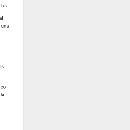
das.
al
o una
os
leo
la