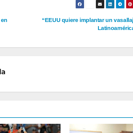
 en
“EEUU quiere implantar un vasalla
Latinoaméri
la