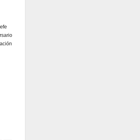
efe
rsario
iación