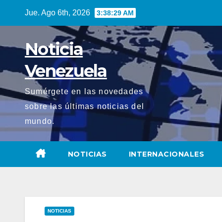
Saltar
Jue. Ago 6th, 2026
3:38:30 AM
al
contenido
Noticia
Venezuela
Sumérgete en las novedades
sobre las últimas noticias del
mundo.
NOTICIAS
INTERNACIONALES
NOTICIAS