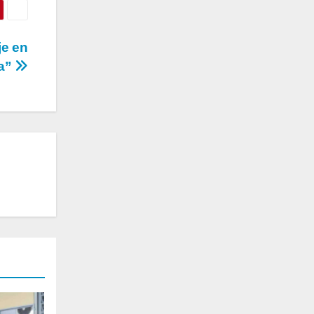
je en
ca”