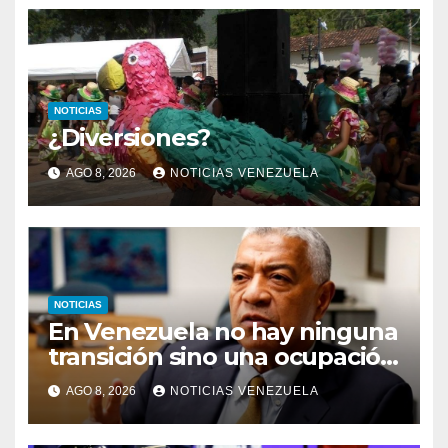
NOTICIAS
¿Diversiones?
AGO 8, 2026
NOTICIAS VENEZUELA
NOTICIAS
En Venezuela no hay ninguna
transición sino una ocupación
a la fuerza
AGO 8, 2026
NOTICIAS VENEZUELA