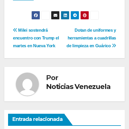
Navegación
Milei sostendrá
Dotan de uniformes y
encuentro con Trump el
herramientas a cuadrillas
de
martes en Nueva York
de limpieza en Guárico
entradas
Por
Noticias Venezuela
Entrada relacionada