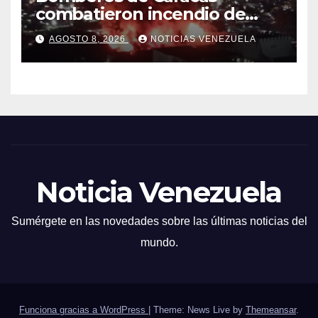
combatieron incendio de
gran magnitud en zona
AGOSTO 8, 2026
NOTICIAS VENEZUELA
industrial de El Llanito
Noticia Venezuela
Sumérgete en las novedades sobre las últimas noticias del
mundo.
Funciona gracias a WordPress
|
Theme: News Live by
Themeansar
.