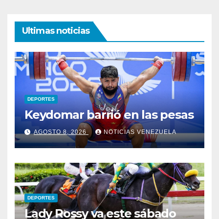
Ultimas noticias
DEPORTES
Keydomar barrió en las pesas
AGOSTO 8, 2026
NOTICIAS VENEZUELA
DEPORTES
Lady Rossy va este sábado