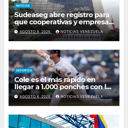
NOTICIAS
Sudeaseg abre registro para
que cooperativas y empresas
de seguros operen como
AGOSTO 9, 2026
NOTICIAS VENEZUELA
canales alternativos
bancarios
DEPORTES
Cole es el más rápido en
llegar a 1.000 ponches con los
Yankees
AGOSTO 8, 2026
NOTICIAS VENEZUELA