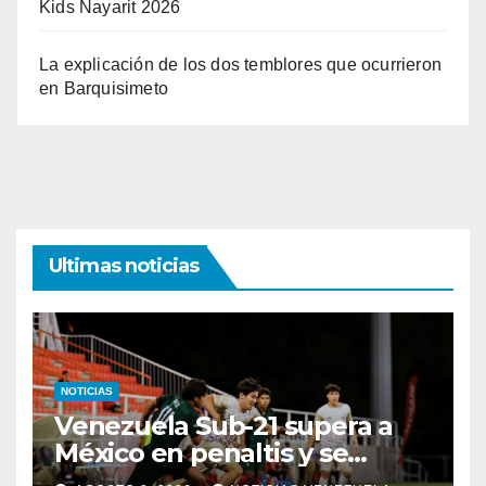
Kids Nayarit 2026
La explicación de los dos temblores que ocurrieron
en Barquisimeto
Ultimas noticias
NOTICIAS
Venezuela Sub-21 supera a
México en penaltis y se
adjudica el oro