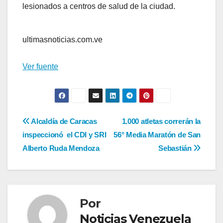
lesionados a centros de salud de la ciudad.
ultimasnoticias.com.ve
Ver fuente
Navegación
Alcaldía de Caracas
​1.000 atletas correrán la
inspeccionó el CDI y SRI
56° Media Maratón de San
de
Alberto Ruda Mendoza
Sebastián
entradas
Por
Noticias Venezuela