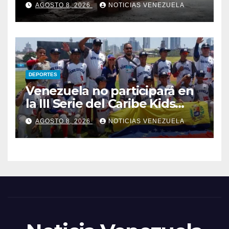
parroquia San José de
AGOSTO 8, 2026
NOTICIAS VENEZUELA
Caracas
DEPORTES
Venezuela no participará en
la III Serie del Caribe Kids
Nayarit 2026
AGOSTO 8, 2026
NOTICIAS VENEZUELA