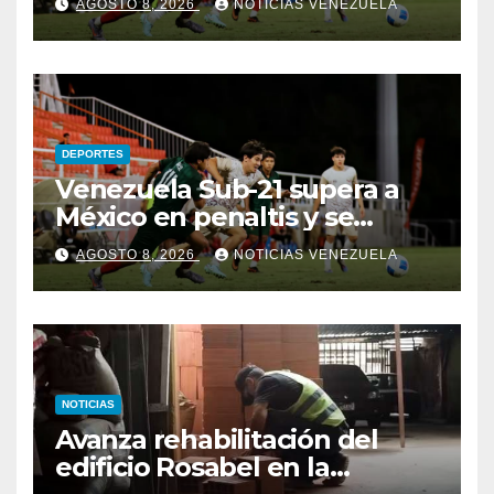
AGOSTO 8, 2026
NOTICIAS VENEZUELA
DEPORTES
Venezuela Sub-21 supera a
México en penaltis y se
adjudica el oro
AGOSTO 8, 2026
NOTICIAS VENEZUELA
NOTICIAS
Avanza rehabilitación del
edificio Rosabel en la