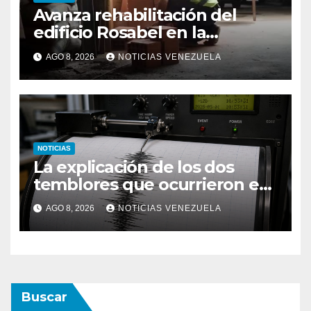
Avanza rehabilitación del
edificio Rosabel en la
parroquia San José de
AGO 8, 2026
NOTICIAS VENEZUELA
Caracas
NOTICIAS
La explicación de los dos
temblores que ocurrieron en
Barquisimeto
AGO 8, 2026
NOTICIAS VENEZUELA
Buscar