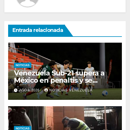
Entrada relacionada
NOTICIAS
Venezuela Sub-21 supera a
México en penaltis y se
adjudica el oro
AGO 8, 2026
NOTICIAS VENEZUELA
NOTICIAS