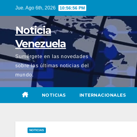
Saltar
Jue. Ago 6th, 2026
10:56:57 PM
al
contenido
Noticia
Venezuela
Sumérgete en las novedades
sobre las últimas noticias del
mundo.
NOTICIAS
INTERNACIONALES
NOTICIAS