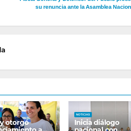
su renuncia ante la Asamblea Nacio
la
NOTICIAS
y otorgó
Inicia diálogo
nciamiento a
nacional con