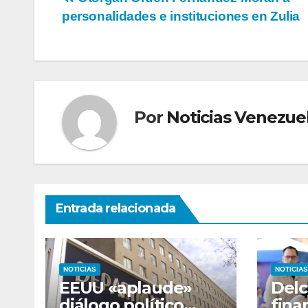
Navegación
personalidades e instituciones en Zulia
de
entradas
Por
Noticias Venezue
Entrada relacionada
NOTICIAS
NOTICIAS
EEUU «aplaude»
Delc
diálogo político
fina