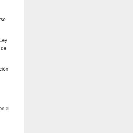
rso
 Ley
 de
ción
on el