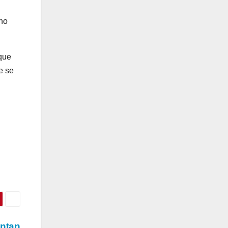
 no
 que
e se
entan