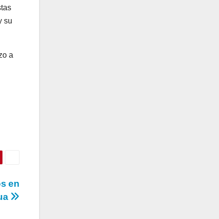
stas
y su
zo a
os en
gua