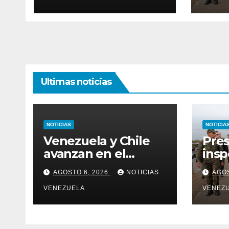
Ultimas noticias
NOTICIAS
NOTICIA
Venezuela y Chile
Pres
avanzan en el
insp
restablecimiento de
Nava
AGOSTO 6, 2026
NOTICIAS
AGOS
relaciones
VENEZUELA
VENEZ