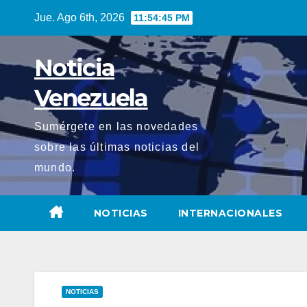
Saltar
Jue. Ago 6th, 2026
11:54:46 PM
al
contenido
Noticia
Venezuela
Sumérgete en las novedades
sobre las últimas noticias del
mundo.
NOTICIAS
INTERNACIONALES
NOTICIAS