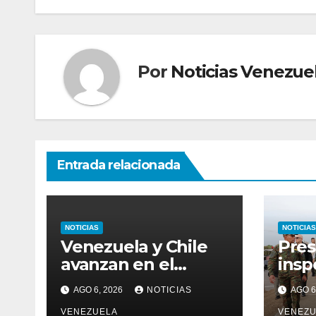
entradas
Por
Noticias Venezue
Entrada relacionada
NOTICIAS
NOTICIAS
Venezuela y Chile
Pres
avanzan en el
insp
restablecimiento de
Nava
AGO 6, 2026
NOTICIAS
AGO 6
relaciones
VENEZUELA
VENEZU