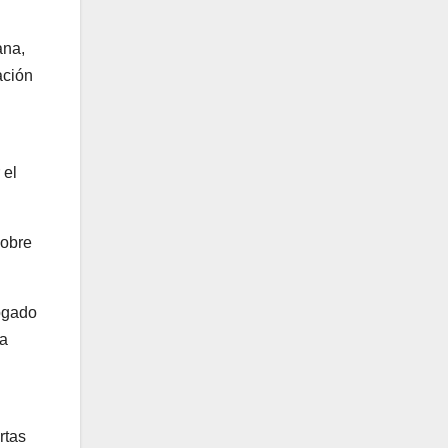
ana,
ación
 el
sobre
bogado
ba
rtas