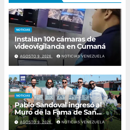
NOTICIAS
Instalan 100 cámaras de
videovigilancia en Cumaná
AGOSTO 9, 2026
NOTICIAS VENEZUELA
NOTICIAS
Pablo Sandoval ingresó al
Muro de la Fama de San
Francisco
AGOSTO 9, 2026
NOTICIAS VENEZUELA