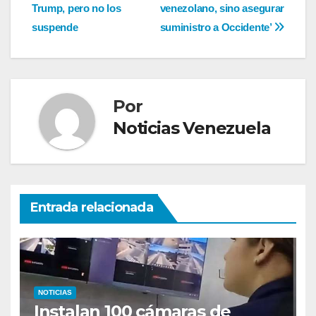
de
Trump, pero no los
venezolano, sino asegurar
entradas
suspende
suministro a Occidente’
Por
Noticias Venezuela
Entrada relacionada
NOTICIAS
Instalan 100 cámaras de