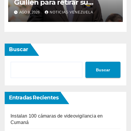
Guillén para retirar su
número
AGO 9, 2026
NOTICIAS VENEZUELA
Buscar
Buscar
Entradas Recientes
Instalan 100 cámaras de videovigilancia en
Cumaná