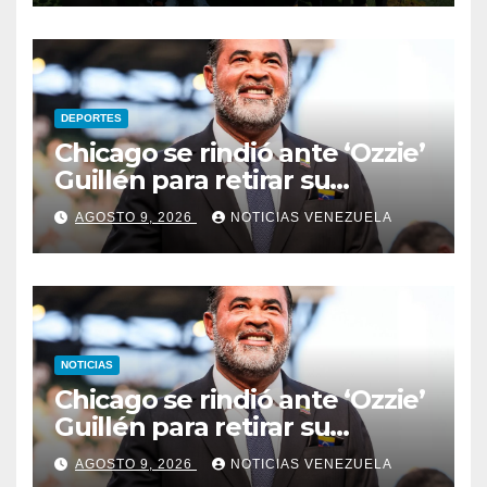
DEPORTES
Chicago se rindió ante ‘Ozzie’
Guillén para retirar su
número
AGOSTO 9, 2026
NOTICIAS VENEZUELA
NOTICIAS
Chicago se rindió ante ‘Ozzie’
Guillén para retirar su
número
AGOSTO 9, 2026
NOTICIAS VENEZUELA