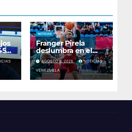
NOTICIAS
jos
Franger Pirela
450
deslumbra en el
tabloncillo con
ICIAS
AGOSTO 8, 2026
NOTICIAS
tras
Freseros de
Irapuato
VENEZUELA