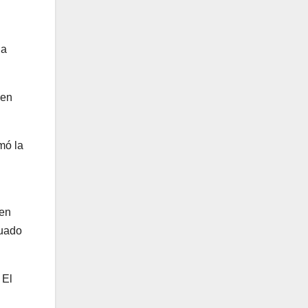
la
 en
mó la
 en
tuado
 El