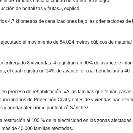
s el de Timotes hacia la ciudad de Valera. «Se logró
ucción de hortalizas y frutas», explicó.
ríos 4,7 kilómetros de canalizaciones bajo las orientaciones de 
ejecutado el movimiento de 84.024 metros cúbicos de material
n entregado 8 viviendas, 4 registran un 90% de avance, e infor
s, el cual registra un 14% de avance, el cual beneficiará a 40
 en proceso de rehabilitación. «A las familias que tenían casas
s funcionarios de Protección Civil y entes de viviendas han efec
os y brindar atención», puntualizó Sánchez.
a restitución al 100 % de la electricidad en las zonas afectadas.
a más de 40 000 familias afectadas.