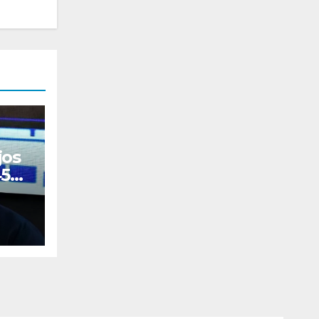
jos
450