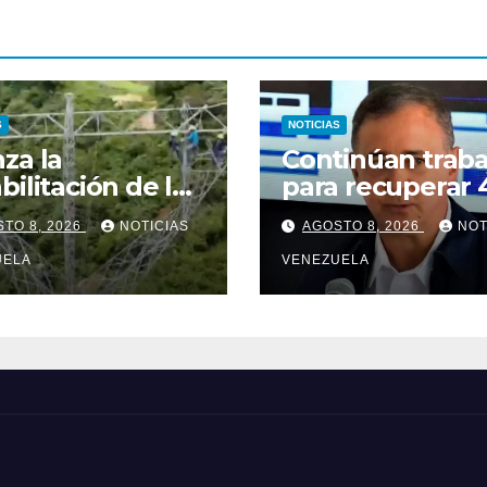
S
NOTICIAS
za la
Continúan traba
bilitación de la
para recuperar 
a de transmisión
megavatios en
TO 8, 2026
NOTICIAS
AGOSTO 8, 2026
NOT
ta Centro –
Termocarabobo 
cuy
UELA
sismos
VENEZUELA