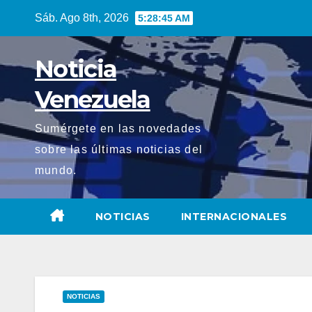
Saltar
Sáb. Ago 8th, 2026
5:28:46 AM
al
contenido
Noticia
Venezuela
Sumérgete en las novedades
sobre las últimas noticias del
mundo.
NOTICIAS
INTERNACIONALES
NOTICIAS