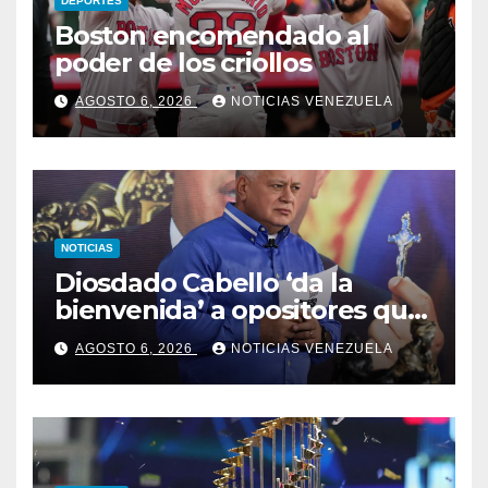
DEPORTES
Boston encomendado al
poder de los criollos
AGOSTO 6, 2026
NOTICIAS VENEZUELA
NOTICIAS
Diosdado Cabello ‘da la
bienvenida’ a opositores que
llegaron al país para diálogo
AGOSTO 6, 2026
NOTICIAS VENEZUELA
con el gobierno