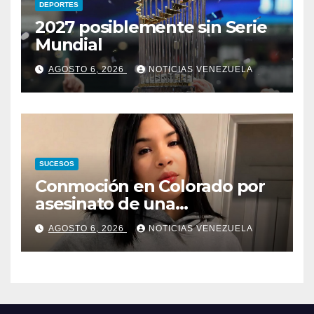
DEPORTES
2027 posiblemente sin Serie
Mundial
AGOSTO 6, 2026
NOTICIAS VENEZUELA
SUCESOS
Conmoción en Colorado por
asesinato de una
adolescente venezolana en
AGOSTO 6, 2026
NOTICIAS VENEZUELA
reunión con amigos