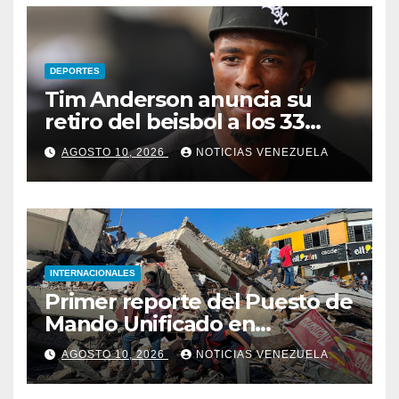
DEPORTES
Tim Anderson anuncia su
retiro del beisbol a los 33
años
AGOSTO 10, 2026
NOTICIAS VENEZUELA
INTERNACIONALES
Primer reporte del Puesto de
Mando Unificado en
Colombia las víctimas ya
AGOSTO 10, 2026
NOTICIAS VENEZUELA
superan el centenar