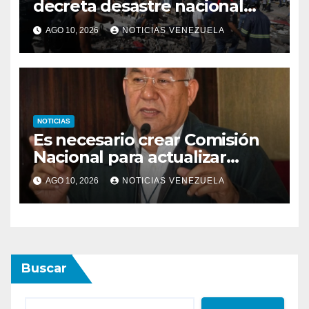
decreta desastre nacional
tras sismo de 7,4
AGO 10, 2026
NOTICIAS VENEZUELA
NOTICIAS
Es necesario crear Comisión
Nacional para actualizar
normas sismorresistentes y
AGO 10, 2026
NOTICIAS VENEZUELA
planificación urbana
Buscar