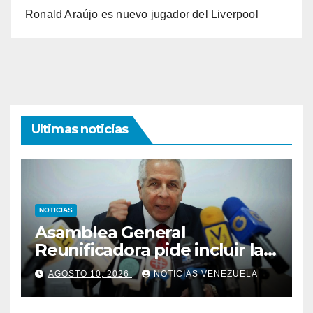
Ronald Araújo es nuevo jugador del Liverpool
Ultimas noticias
NOTICIAS
Asamblea General
Reunificadora pide incluir las
PASO en la agenda de
AGOSTO 10, 2026
NOTICIAS VENEZUELA
transición