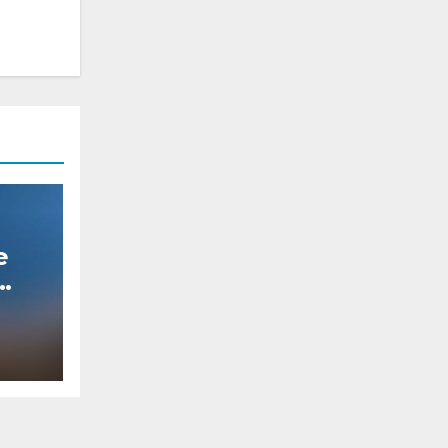
e
muz