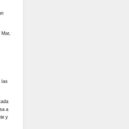
un
 Mar,
 las
cada
esa a
te y