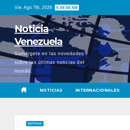
Saltar
Vie. Ago 7th, 2026
4:09:59 AM
al
contenido
Noticia
Venezuela
Sumérgete en las novedades
sobre las últimas noticias del
mundo.
NOTICIAS
INTERNACIONALES
NOTICIAS