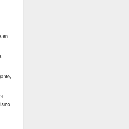
a en
al
gante,
el
rismo